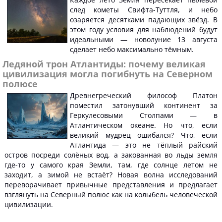
след кометы Свифта-Туттля, и небо
озаряется десятками падающих звёзд. В
этом году условия для наблюдений будут
идеальными — новолуние 13 августа
сделает небо максимально тёмным.
Ледяной трон Атлантиды: почему великая
цивилизация могла погибнуть на Северном
полюсе
Древнегреческий философ Платон
поместил затонувший континент за
Геркулесовыми Столпами — в
Атлантическом океане. Но что, если
великий мудрец ошибался? Что, если
Атлантида — это не тёплый райский
остров посреди солёных вод, а закованная во льды земля
где-то у самого края Земли, там, где солнце летом не
заходит, а зимой не встаёт? Новая волна исследований
переворачивает привычные представления и предлагает
взглянуть на Северный полюс как на колыбель человеческой
цивилизации.