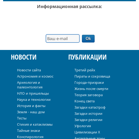
Информационная рассылка:
НОВОСТИ
ПУБЛИКАЦИИ
Новости сайта
Третий рейх
Астрономия и космос
Пираты и сокровища
Археология и
Города-призраки
палеонтология
Жизнь после смерти
НЛО и пришельцы
Теория заговора
Наука и технологии
Конец света
История и факты
Загадки катастроф
Земля - наш дом
Загадки истории
Тесты
Загадки религии
Стихия и катаклизмы
Уфология
Тайные знаки
Цивилизации Х
Конспирология
Аномальные зоны