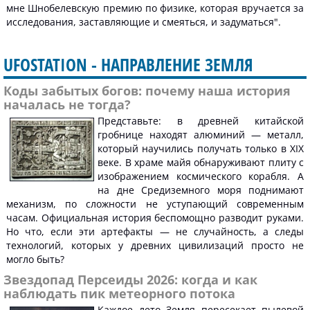
мне Шнобелевскую премию по физике, которая вручается за
исследования, заставляющие и смеяться, и задуматься".
UFOSTATION - НАПРАВЛЕНИЕ ЗЕМЛЯ
Коды забытых богов: почему наша история
началась не тогда?
Представьте: в древней китайской
гробнице находят алюминий — металл,
который научились получать только в XIX
веке. В храме майя обнаруживают плиту с
изображением космического корабля. А
на дне Средиземного моря поднимают
механизм, по сложности не уступающий современным
часам. Официальная история беспомощно разводит руками.
Но что, если эти артефакты — не случайность, а следы
технологий, которых у древних цивилизаций просто не
могло быть?
Звездопад Персеиды 2026: когда и как
наблюдать пик метеорного потока
Каждое лето Земля пересекает пылевой