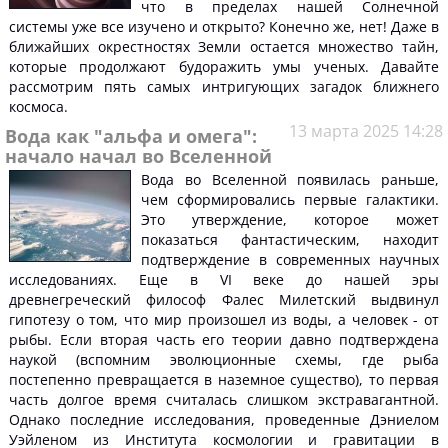
что в пределах нашей Солнечной
системы уже все изучено и открыто? Конечно же, нет! Даже в
ближайших окрестностях Земли остается множество тайн,
которые продолжают будоражить умы ученых. Давайте
рассмотрим пять самых интригующих загадок ближнего
космоса.
13 марта 2025 14:28
Вода как "альфа и омега":
начало начал во Вселенной
Вода во Вселенной появилась раньше,
чем сформировались первые галактики.
Это утверждение, которое может
показаться фантастическим, находит
подтверждение в современных научных
исследованиях. Еще в VI веке до нашей эры
древнегреческий философ Фалес Милетский выдвинул
гипотезу о том, что мир произошел из воды, а человек - от
рыбы. Если вторая часть его теории давно подтверждена
наукой (вспомним эволюционные схемы, где рыба
постепенно превращается в наземное существо), то первая
часть долгое время считалась слишком экстравагантной.
Однако последние исследования, проведенные Дэниелом
Уэйленом из Института космологии и гравитации в