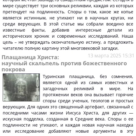
мире существует три основных реликвии, каждая из которых
претендует на подлинность. Споры о том, какое же копье
является истинным, не утихают ни в научных кругах, ни
среди верующих. В этой статье мы собрали воедино все
известные факты, добавив интересные детали из
исторических хроник и современных исследований. Наша
цель – не утверждать окончательную истину, а предложить
читателю полную картину этой многовековой загадки.
13 марта 2025 15:31
Плащаница Христа:
научный скальпель против божественного
покрова
Туринская плащаница, без сомнения,
является одной из самых известных и
загадочных реликвий в мире. На
протяжении веков она вызывает горячие
споры среди ученых, теологов и простых
верующих. Для одних это священный артефакт, связанный с
последними часами жизни Иисуса Христа, для других —
искусная подделка, созданная в Средние века. Споры о ее
подлинности не утихают, и каждая новая научная находка
или исследование добавляют новые аргументы в эту