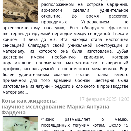
расположенном на острове Сардиния,
археологи сделали удивительное
открытие. Во время раскопок,
проводимых Управлением по
археологическому наследию, был обнаружен фрагмент
шестерни, датируемый периодом между серединой II века и
концом III века до н.э. Эта находка стала настоящей
сенсацией благодаря своей уникальной конструкции и
материалу, из которого она была изготовлена. Зубья
шестерни имели необычную кривизну, которая
поразительно напоминала математически выверенный
профиль, используемый в современных механизмах. Еще
более удивительным оказался состав сплава: вместо
привычной для того времени бронзы шестерня была
изготовлена из латуни - редкого и сложного в производстве
материала...
17 февраля 2025 16:03
Коты как жидкость:
научное исследование Марка-Антуана
Фардена
Физик размышляет о мемах,
посвященных текучим котам. Около 15
лет назад, в новогоднюю ночь, мы