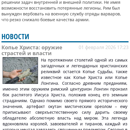
решении задач внутренней и внешней политики. Не имея
возможности восстановить потерянные легионы, Рим был
вынужден вербовать на военную службу отряды варваров,
что резко снижало боевые качества армии.
НОВОСТИ
Копье Христа: оружие
01 февраля 2026 17:23
страстей и власти
На протяжении столетий одной из самых
загадочных и легендарных христианских
реликвий остается Копье Судьбы, также
известное как Копье Христа или Копье
Лонгина. Согласно древним преданиям,
именно этим оружием римский центурион Лонгин пронзил
бок распятого Иисуса Христа, положив конец его земным
страданиям. Однако помимо своего прямого исторического
значения, артефакт окутан мистическим ореолом – ему
приписывают сверхъестественную силу дарить своему
обладателю абсолютную власть над миром. Эта легенда
вдохновляла королей, завоевателей и тиранов, каждый из
которых мечтал завладеть священным предметом. Сегодня в