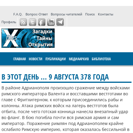
F.A.Q.
Вопрос-Ответ
Вопросы читателей
Поиск
Контакты
Профиль
ГЛАВНАЯ
НОВОСТИ
ПУБЛИКАЦИИ
МЕДИААРХИВ
БИБЛИОТЕКА
ПРОГРАММЫ
ФОРУМ
LIVE
В ЭТОТ ДЕНЬ ... 9 АВГУСТА 378 ГОДА
В районе Адрианополя произошло сражение между войсками
римского императора Валента и восставшими вестготами во
главе с Фритхигерном, к которым присоединились рабы и
колонны. Атака римских войск на лагерь вестготов была
отбита, после чего готская конница нанесла внезапный удар
во фланг. В бою погибла почти вся римская армия и сам
император. Поражение римлян под Адрианополем крайне
ослабило Римскую империю, которая оказалась бессильной в