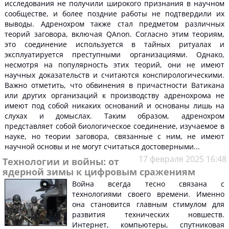
исследования не получили широкого признания в научном
сообществе, и более поздние работы не подтвердили их
выводы. Адренохром также стал предметом различных
теорий заговора, включая QAnon. Согласно этим теориям,
это соединение используется в тайных ритуалах и
эксплуатируется преступными организациями. Однако,
несмотря на популярность этих теорий, они не имеют
научных доказательств и считаются конспирологическими.
Важно отметить, что обвинения в причастности Ватикана
или других организаций к производству адренохрома не
имеют под собой никаких оснований и основаны лишь на
слухах и домыслах. Таким образом, адренохром
представляет собой биологическое соединение, изучаемое в
науке, но теории заговора, связанные с ним, не имеют
научной основы и не могут считаться достоверными...
17 февраля 2025 16:48
Технологии и войны: от
ядерной зимы к цифровым сражениям
Война всегда тесно связана с
технологиями своего времени. Именно
она становится главным стимулом для
развития технических новшеств.
Интернет, компьютеры, спутниковая