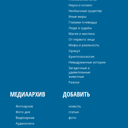
Наука и космос
Необычные существа
Иные миры
Глазами очевидца
Люди и судьбы
Магия и мистика
От первого лица
Мифы и реальность
Оракул
Криптозоология
Невыдуманные истории
Загадочные и
удивительные
животные
Разное
МЕДИААРХИВ
ДОБАВИТЬ
Фотоархив
новость
Фото дня
статью
Видеоархив
фото
Аудиокниги