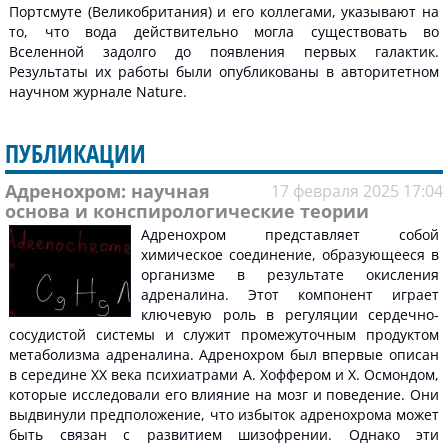
Портсмуте (Великобритания) и его коллегами, указывают на
то, что вода действительно могла существовать во
Вселенной задолго до появления первых галактик.
Результаты их работы были опубликованы в авторитетном
научном журнале Nature.
ПУБЛИКАЦИИ
Адренохром: научная
17 февраля 2025 17:04
основа и конспирологические теории
Адренохром представляет собой
химическое соединение, образующееся в
организме в результате окисления
адреналина. Этот компонент играет
ключевую роль в регуляции сердечно-
сосудистой системы и служит промежуточным продуктом
метаболизма адреналина. Адренохром был впервые описан
в середине XX века психиатрами А. Хоффером и Х. Осмондом,
которые исследовали его влияние на мозг и поведение. Они
выдвинули предположение, что избыток адренохрома может
быть связан с развитием шизофрении. Однако эти