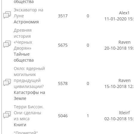
общества
Экскаватор на
Alex1
Луне
3517
0
11-01-2020 15:
Астрономия
Древняя
история
«Черных
Raven
5675
0
Дворян»
20-10-2018 19:
Тайные
общества
Окло: ядерный
могильник
предыдущей
Raven
5578
0
цивилизации?
15-10-2018 12:
Катастрофы на
Земле
Терри Биссон.
Они сделаны
ltleirf
5046
1
из мяса
02-10-2018 15:
Книги
"Прометей"