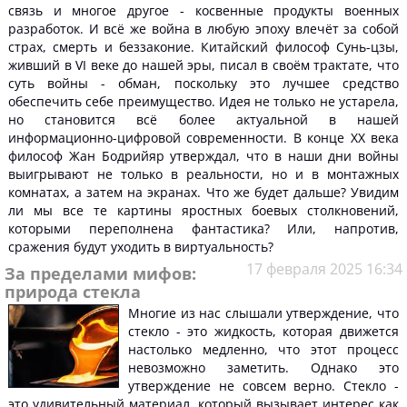
связь и многое другое - косвенные продукты военных
разработок. И всё же война в любую эпоху влечёт за собой
страх, смерть и беззаконие. Китайский философ Сунь-цзы,
живший в VI веке до нашей эры, писал в своём трактате, что
суть войны - обман, поскольку это лучшее средство
обеспечить себе преимущество. Идея не только не устарела,
но становится всё более актуальной в нашей
информационно-цифровой современности. В конце ХХ века
философ Жан Бодрийяр утверждал, что в наши дни войны
выигрывают не только в реальности, но и в монтажных
комнатах, а затем на экранах. Что же будет дальше? Увидим
ли мы все те картины яростных боевых столкновений,
которыми переполнена фантастика? Или, напротив,
сражения будут уходить в виртуальность?
17 февраля 2025 16:34
За пределами мифов:
природа стекла
Многие из нас слышали утверждение, что
стекло - это жидкость, которая движется
настолько медленно, что этот процесс
невозможно заметить. Однако это
утверждение не совсем верно. Стекло -
это удивительный материал, который вызывает интерес как