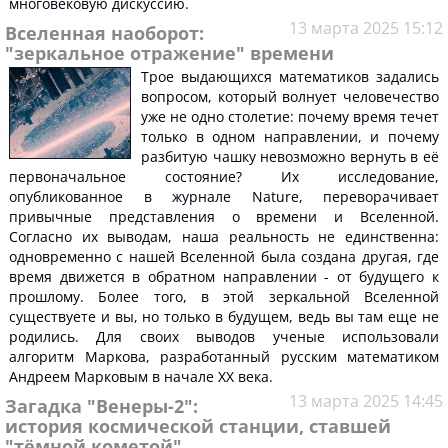
многовековую дискуссию.
13 марта 2025 15:12
Вселенная наоборот:
"зеркальное отражение" времени
Трое выдающихся математиков задались
вопросом, который волнует человечество
уже не одно столетие: почему время течет
только в одном направлении, и почему
разбитую чашку невозможно вернуть в её
первоначальное состояние? Их исследование,
опубликованное в журнале Nature, переворачивает
привычные представления о времени и Вселенной.
Согласно их выводам, наша реальность не единственна:
одновременно с нашей Вселенной была создана другая, где
время движется в обратном направлении - от будущего к
прошлому. Более того, в этой зеркальной Вселенной
существуете и вы, но только в будущем, ведь вы там еще не
родились. Для своих выводов ученые использовали
алгоритм Маркова, разработанный русским математиком
Андреем Марковым в начале XX века.
13 марта 2025 14:45
Загадка "Венеры-2":
история космической станции, ставшей
"тёмной кометой"