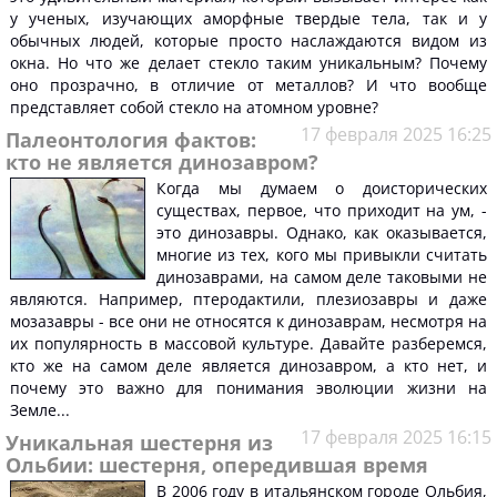
у ученых, изучающих аморфные твердые тела, так и у
обычных людей, которые просто наслаждаются видом из
окна. Но что же делает стекло таким уникальным? Почему
оно прозрачно, в отличие от металлов? И что вообще
представляет собой стекло на атомном уровне?
17 февраля 2025 16:25
Палеонтология фактов:
кто не является динозавром?
Когда мы думаем о доисторических
существах, первое, что приходит на ум, -
это динозавры. Однако, как оказывается,
многие из тех, кого мы привыкли считать
динозаврами, на самом деле таковыми не
являются. Например, птеродактили, плезиозавры и даже
мозазавры - все они не относятся к динозаврам, несмотря на
их популярность в массовой культуре. Давайте разберемся,
кто же на самом деле является динозавром, а кто нет, и
почему это важно для понимания эволюции жизни на
Земле...
17 февраля 2025 16:15
Уникальная шестерня из
Ольбии: шестерня, опередившая время
В 2006 году в итальянском городе Ольбия,