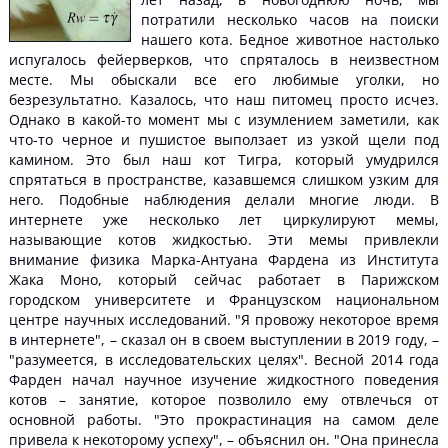
потратили несколько часов на поиски
нашего кота. Бедное животное настолько
испугалось фейерверков, что спряталось в неизвестном
месте. Мы обыскали все его любимые уголки, но
безрезультатно. Казалось, что наш питомец просто исчез.
Однако в какой-то момент мы с изумлением заметили, как
что-то черное и пушистое выползает из узкой щели под
камином. Это был наш кот Тигра, который умудрился
спрятаться в пространстве, казавшемся слишком узким для
него. Подобные наблюдения делали многие люди. В
интернете уже несколько лет циркулируют мемы,
называющие котов жидкостью. Эти мемы привлекли
внимание физика Марка-Антуана Фардена из Института
Жака Моно, который сейчас работает в Парижском
городском университете и Французском национальном
центре научных исследований. "Я провожу некоторое время
в интернете", – сказал он в своем выступлении в 2019 году, –
"разумеется, в исследовательских целях". Весной 2014 года
Фарден начал научное изучение жидкостного поведения
котов – занятие, которое позволило ему отвлечься от
основной работы. "Это прокрастинация на самом деле
привела к некоторому успеху", – объяснил он. "Она принесла