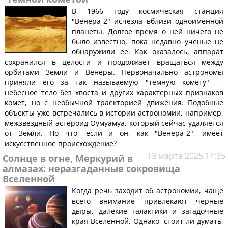
В 1966 году космическая станция
"Венера-2" исчезла вблизи одноименной
планеты. Долгое время о ней ничего не
было известно, пока недавно ученые не
обнаружили ее. Как оказалось, аппарат
сохранился в целости и продолжает вращаться между
орбитами Земли и Венеры. Первоначально астрономы
приняли его за так называемую "темную комету" —
небесное тело без хвоста и других характерных признаков
комет, но с необычной траекторией движения. Подобные
объекты уже встречались в истории астрономии, например,
межзвездный астероид Оумуамуа, который сейчас удаляется
от Земли. Но что, если и он, как "Венера-2", имеет
искусственное происхождение?
13 марта 2025 14:35
Солнце в огне, Меркурий в
алмазах: неразгаданные сокровища
Вселенной
Когда речь заходит об астрономии, чаще
всего внимание привлекают черные
дыры, далекие галактики и загадочные
края Вселенной. Однако, стоит ли думать,