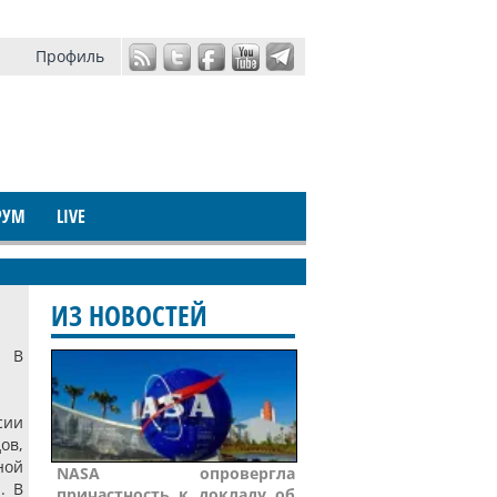
Профиль
РУМ
LIVE
ИЗ НОВОСТЕЙ
. В
сии
ов,
ной
NASA опровергла
. В
причастность к докладу об