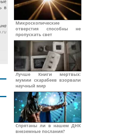
рые
ь в
Микроскопические
ина
отверстия способны не
.ru
пропускать свет
Лучше Книги мертвых:
мумии скарабеев взорвали
научный мир
Спрятаны ли в нашем ДНК
внеземные послания?