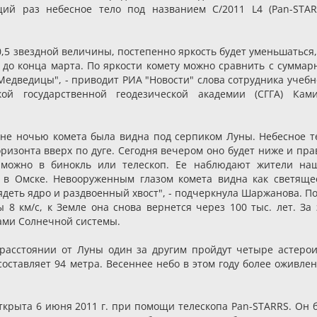
ий раз небесное тело под названием C/2011 L4 (Pan-STAR
0,5 звездной величины, постепенно яркость будет уменьшаться,
 до конца марта. По яркости комету можно сравнить с суммар
едведицы", - приводит РИА "Новости" слова сотрудника учебн
ой государственной геодезической академии (СГГА) Кам
уне ночью комета была видна под серпиком Луны. Небесное т
оризонта вверх по дуге. Сегодня вечером оно будет ниже и пра
 можно в бинокль или телескоп. Ее наблюдают жители на
 в Омске. Невооруженным глазом комета видна как светяще
ядеть ядро и раздвоенный хвост", - подчеркнула Шаржанова. По
 8 км/с, к Земле она снова вернется через 100 тыс. лет. За 
ами Солнечной системы.
расстоянии от Луны один за другим пройдут четыре астерои
составляет 94 метра. Весеннее небо в этом году более оживлен
открыта 6 июня 2011 г. при помощи телескопа Pan-STARRS. Он 