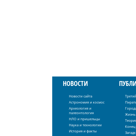
НОВОСТИ
ПУБЛ
Новости сайта
Трети
Астрономия и космос
Пират
Археология и
Город
палеонтология
Жизнь
НЛО и пришельцы
Теори
Наука и технологии
Конец 
История и факты
Загадк