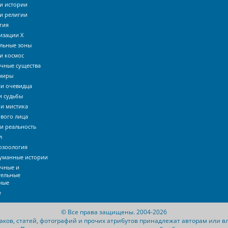
и истории
и религии
гия
изации Х
льные зоны
и космос
чные существа
миры
ми очевидца
и судьбы
 и мистика
рвого лица
и реальность
л
озоология
уманные истории
очные и
тельные
ные
е
© Все права защищены. 2004-2026
знаков, статей, фотографий и прочих атрибутов принадлежат авторам или 