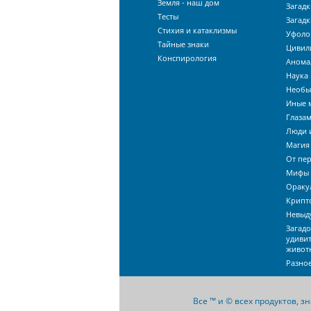
Земля - наш дом
Загадк
Тесты
Загадк
Стихия и катаклизмы
Уфоло
Тайные знаки
Цивил
Конспирология
Анома
Наука 
Необы
Иные 
Глаза
Люди 
Магия
От пе
Мифы 
Ораку
Крипт
Невыд
Загад
удиви
живот
Разно
Все ™ и © всех продуктов, 