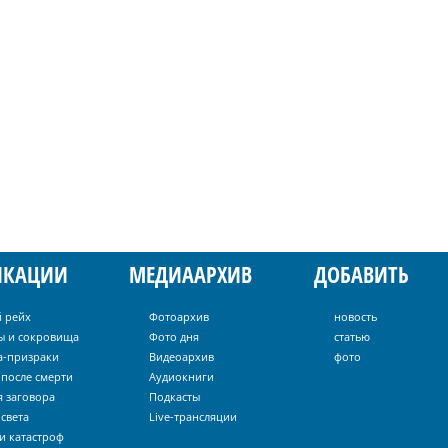
ИКАЦИИ
МЕДИААРХИВ
ДОБАВИТЬ
й рейх
Фотоархив
новость
ы и сокровища
Фото дня
статью
а-призраки
Видеоархив
фото
 после смерти
Аудиокниги
я заговора
Подкасты
света
Live-трансляции
и катастроф