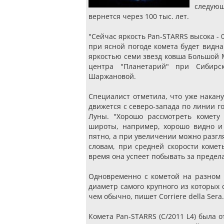
следующ
вернется через 100 тыс. лет.
"Сейчас яркость Pan-STARRS высока - 
при ясной погоде комета будет видна
яркостью семи звезд ковша Большой М
центра "Планетарий" при Сибирск
Шаржановой.
Специалист отметила, что уже накан
движется с северо-запада по линии г
Луны. "Хорошо рассмотреть комету
широты, например, хорошо видно и
пятно, а при увеличении можно разгл
словам, при средней скорости кометы
время она успеет побывать за предел
Одновременно с кометой на разном 
диаметр самого крупного из которых 
чем обычно, пишет Corriere della Sera.
Комета Pan-STARRS (C/2011 L4) была 