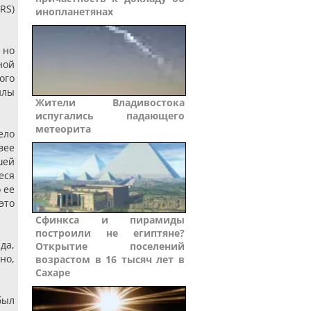
RS)
инопланетянах
 но
ной
ого
илы
Жители Владивостока
испугались падающего
метеорита
ело
вее
шей
еся
 ее
это
Сфинкса и пирамиды
построили не египтяне?
да,
Открытие поселений
но,
возрастом в 16 тысяч лет в
Сахаре
был