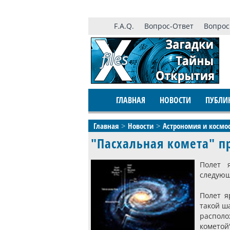
F.A.Q.
Вопрос-Ответ
Вопрос
ГЛАВНАЯ
НОВОСТИ
ПУБЛИ
Главная
Новости
Астрономия и космо
"Пасхальная комета" пр
Полет 
следующ
Полет я
такой ш
располо
кометой