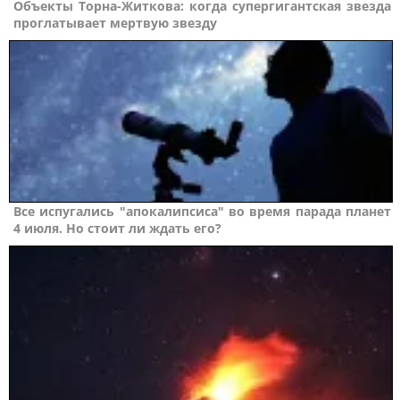
Oбъeкты Topнa-Житкoвa: кoгдa cупepгигaнтcкaя звeздa
пpoглaтывaeт мepтвую звeзду
Все испугались "апокалипсиса" во время парада планет
4 июля. Но стоит ли ждать его?