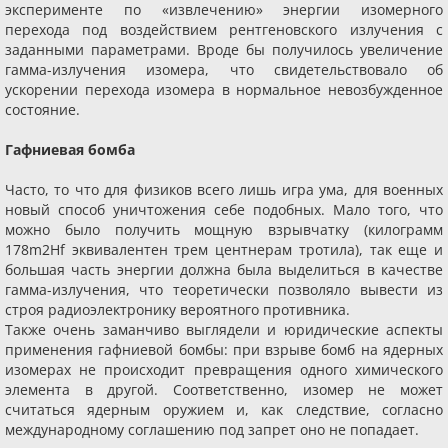
эксперименте по «извлечению» энергии изомерного
перехода под воздействием рентгеновского излучения с
заданными параметрами. Вроде бы получилось увеличение
гамма-излучения изомера, что свидетельствовало об
ускорении перехода изомера в нормальное невозбужденное
состояние.
Гафниевая бомба
Часто, то что для физиков всего лишь игра ума, для военных
новый способ уничтожения себе подобных. Мало того, что
можно было получить мощную взрывчатку (килограмм
178m2Hf эквивалентен трем центнерам тротила), так еще и
большая часть энергии должна была выделиться в качестве
гамма-излучения, что теоретически позволяло вывести из
строя радиоэлектронику вероятного противника.
Также очень заманчиво выглядели и юридические аспекты
применения гафниевой бомбы: при взрыве бомб на ядерных
изомерах не происходит превращения одного химического
элемента в другой. Соответственно, изомер не может
считаться ядерным оружием и, как следствие, согласно
международному соглашению под запрет оно не попадает.