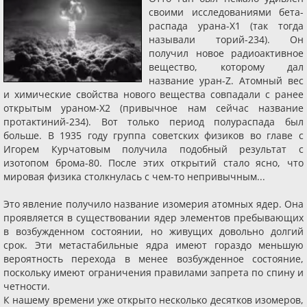
своими исследованиями бета-
распада урана-X1 (так тогда
называли торий-234). Он
получил новое радиоактивное
вещество, которому дал
название уран-Z. Атомный вес
и химические свойства нового вещества совпадали с ранее
открытым ураном-X2 (привычное нам сейчас название
протактиний-234). Вот только период полураспада был
больше. В 1935 году группа советских физиков во главе с
Игорем Курчатовым получила подобный результат с
изотопом брома-80. После этих открытий стало ясно, что
мировая физика столкнулась с чем-то непривычным...
Это явление получило название изомерия атомных ядер. Она
проявляется в существовании ядер элементов пребывающих
в возбужденном состоянии, но живущих довольно долгий
срок. Эти метастабильные ядра имеют гораздо меньшую
вероятность перехода в менее возбужденное состояние,
поскольку имеют ограничения правилами запрета по спину и
четности.
К нашему времени уже открыто несколько десятков изомеров,