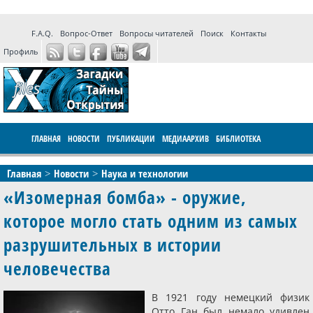
F.A.Q.
Вопрос-Ответ
Вопросы читателей
Поиск
Контакты
Профиль
ГЛАВНАЯ
НОВОСТИ
ПУБЛИКАЦИИ
МЕДИААРХИВ
БИБЛИОТЕКА
ПРОГРАММЫ
ФОРУМ
LIVE
Главная
Новости
Наука и технологии
«Изомерная бомба» - оружие,
которое могло стать одним из самых
разрушительных в истории
человечества
В 1921 году немецкий физик
Отто Ган был немало удивлен