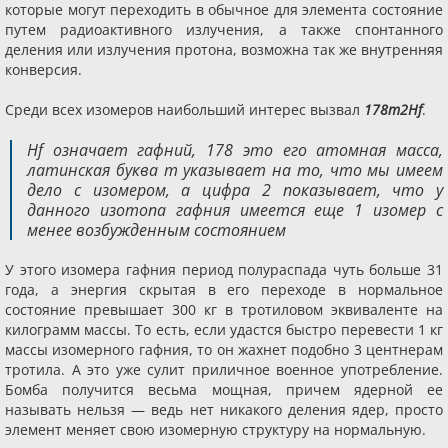
которые могут переходить в обычное для элемента состояние
путем радиоактивного излучения, а также спонтанного
деления или излучения протона, возможна так же внутренняя
конверсия.
Среди всех изомеров наибольший интерес вызвал
178m2Hf
.
Hf означает гафний, 178 это его атомная масса,
латинская буква m указывает на то, что мы имеем
дело с изомером, а цифра 2 показывает, что у
данного изотопа гафния имеется еще 1 изомер с
менее возбужденным состоянием
У этого изомера гафния период полураспада чуть больше 31
года, а энергия скрытая в его переходе в нормальное
состояние превышает 300 кг в тротиловом эквиваленте на
килограмм массы. То есть, если удастся быстро перевести 1 кг
массы изомерного гафния, то он жахнет подобно 3 центнерам
тротила. А это уже сулит приличное военное употребление.
Бомба получится весьма мощная, причем ядерной ее
называть нельзя — ведь нет никакого деления ядер, просто
элемент меняет свою изомерную структуру на нормальную.