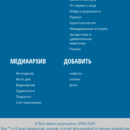
От первого лица
Мифы и реальность
Оракул
Криптозоология
Невыдуманные истории
Загадочные и
удивительные
животные
Разное
МЕДИААРХИВ
ДОБАВИТЬ
Фотоархив
новость
Фото дня
статью
Видеоархив
фото
Аудиокниги
Подкасты
Live-трансляции
© Все права защищены. 2004-2026
Все ™ и © всех продуктов, знаков, статей, фотографий и прочих атрибутов