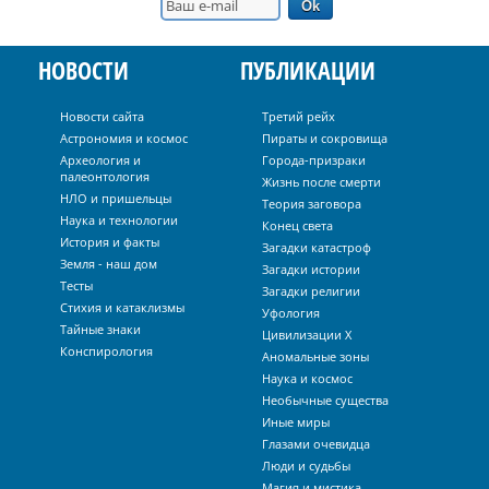
НОВОСТИ
ПУБЛИКАЦИИ
Новости сайта
Третий рейх
Астрономия и космос
Пираты и сокровища
Археология и
Города-призраки
палеонтология
Жизнь после смерти
НЛО и пришельцы
Теория заговора
Наука и технологии
Конец света
История и факты
Загадки катастроф
Земля - наш дом
Загадки истории
Тесты
Загадки религии
Стихия и катаклизмы
Уфология
Тайные знаки
Цивилизации Х
Конспирология
Аномальные зоны
Наука и космос
Необычные существа
Иные миры
Глазами очевидца
Люди и судьбы
Магия и мистика