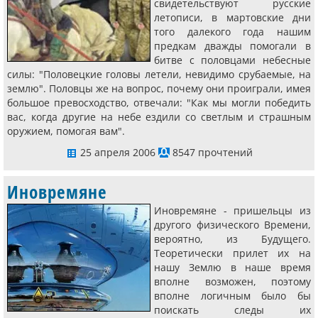
свидетельствуют русские
летописи, в мартовские дни
того далекого года нашим
предкам дважды помогали в
битве с половцами небесные
силы: "Половецкие головы летели, невидимо срубаемые, на
землю". Половцы же на вопрос, почему они проиграли, имея
большое превосходство, отвечали: "Как мы могли победить
вас, когда другие на небе ездили со светлым и страшным
оружием, помогая вам".
25 апреля 2006
8547 прочтений
Иновремяне
Иновремяне - пришельцы из
другого физического Времени,
вероятно, из Будущего.
Теоретически прилет их на
нашу Землю в наше время
вполне возможен, поэтому
вполне логичным было бы
поискать следы их