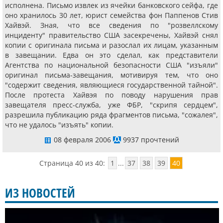
исполнена. Письмо извлек из ячейки банковского сейфа, где
оно хранилось 30 лет, юрист семейства фон Паппенов Стив
Хайвэй. Зная, что все сведения по "розвеллскому
инциденту" правительство США засекречены, Хайвэй снял
копии с оригинала письма и разослал их лицам, указанным
в завещании. Едва он это сделал, как представители
Агентства по национальной безопасности США "изъяли"
оригинал письма-завещания, мотивируя тем, что оно
"содержит сведения, являющиеся государственной тайной".
После протеста Хайвэя по поводу нарушения прав
завещателя пресс-служба, уже ФБР, "скрипя сердцем",
разрешила публикацию ряда фрагментов письма, "сожалея",
что не удалось "изъять" копии.
08 февраля 2006
9937 прочтений
Страница 40 из 40:
1
...
37
38
39
40
ИЗ НОВОСТЕЙ