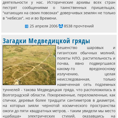
деятельности у нас. Исторические архивы всех стран
пестрят сообщениями о таинственных пришельцах,
"катающих на своих повозках" доверчивых землян не только
в "небесах", но и во Времени.
25 апреля 2006
8538 прочтений
Загадки Медведицкой гряды
Бешенство шаровых и
гигантских обычных молний,
полеты НЛО, растительность и
почва, явно подвергшаяся
какому-то вредоносному
излучению, целая
неисследованная, только
намеченная сеть подземных
туннелей - такова Медведицкая гряда, что расположилась в
Волгоградской области. Покореженные, переломленные, как
спички, деревья более тридцати сантиметров в диаметре,
на которых зияли чернотой космического пространства
ожоги до пяти квадратных метров, - таким увидели мы место
«шабаша» электрических стихий, оказавшись на