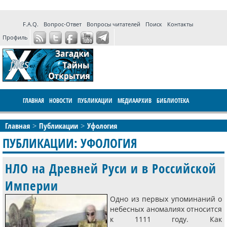
F.A.Q.
Вопрос-Ответ
Вопросы читателей
Поиск
Контакты
Профиль
ГЛАВНАЯ
НОВОСТИ
ПУБЛИКАЦИИ
МЕДИААРХИВ
БИБЛИОТЕКА
ПРОГРАММЫ
ФОРУМ
LIVE
Главная
Публикации
Уфология
ПУБЛИКАЦИИ: УФОЛОГИЯ
НЛО на Древней Руси и в Российской
Империи
Одно из первых упоминаний о
небесных аномалиях относится
к 1111 году. Как