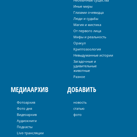
Необычные существа
Иные миры
Глазами очевидца
Люди и судьбы
Магия и мистика
От первого лица
Мифы и реальность
Оракул
Криптозоология
Невыдуманные истории
Загадочные и
удивительные
животные
Разное
МЕДИААРХИВ
ДОБАВИТЬ
Фотоархив
новость
Фото дня
статью
Видеоархив
фото
Аудиокниги
Подкасты
Live-трансляции