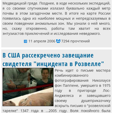
Медведицкой гряде. Позднее, в ходе нескольких экспедиций,
я со своими спутниками излазил буквально каждый метр
почвы в этом загадочном месте. В итоге на карте России
появилась одна из наиболее мощных и непредсказуемых в
своем поведении аномальных зон. Мы узнали о ней много,
но, скажу откровенно, работы там хватит на всех
энтузиастов приключений и исследования неведомого.
11 апреля 2006
7294 прочтений
В США рассекречено завещание
свидетеля "инцидента в Розвелле"
Речь идет о письме мастера
комбинированного
фотографирования Николаусе
фон Паппене, умершего в 1975
году в пригороде Лос-
Анджелеса и за­вещавшего
своему душеприказчику
вскрыть письмо о "розвеллской
тарелке" 1347 года в ...2005 году. Воля покойного была