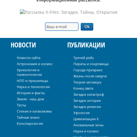
НОВОСТИ
ПУБЛИКАЦИИ
Новости сайта
Третий рейх
Астрономия и космос
Пираты и сокровища
Археология и
Города-призраки
палеонтология
Жизнь после смерти
НЛО и пришельцы
Теория заговора
Наука и технологии
Конец света
История и факты
Загадки катастроф
Земля - наш дом
Загадки истории
Тесты
Загадки религии
Стихия и катаклизмы
Уфология
Тайные знаки
Цивилизации Х
Конспирология
Аномальные зоны
Наука и космос