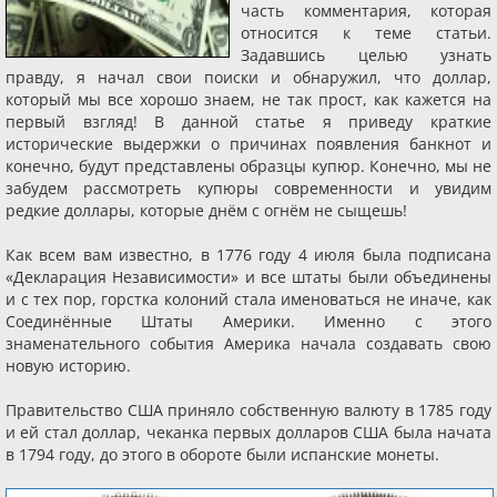
часть комментария, которая
относится к теме статьи.
Задавшись целью узнать
правду, я начал свои поиски и обнаружил, что доллар,
который мы все хорошо знаем, не так прост, как кажется на
первый взгляд! В данной статье я приведу краткие
исторические выдержки о причинах появления банкнот и
конечно, будут представлены образцы купюр. Конечно, мы не
забудем рассмотреть купюры современности и увидим
редкие доллары, которые днём с огнём не сыщешь!
Как всем вам известно, в 1776 году 4 июля была подписана
«Декларация Независимости» и все штаты были объединены
и с тех пор, горстка колоний стала именоваться не иначе, как
Соединённые Штаты Америки. Именно с этого
знаменательного события Америка начала создавать свою
новую историю.
Правительство США приняло собственную валюту в 1785 году
и ей стал доллар, чеканка первых долларов США была начата
в 1794 году, до этого в обороте были испанские монеты.