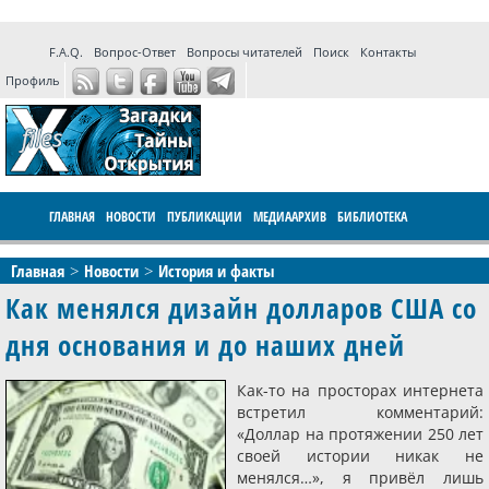
F.A.Q.
Вопрос-Ответ
Вопросы читателей
Поиск
Контакты
Профиль
ГЛАВНАЯ
НОВОСТИ
ПУБЛИКАЦИИ
МЕДИААРХИВ
БИБЛИОТЕКА
ПРОГРАММЫ
ФОРУМ
LIVE
Главная
Новости
История и факты
Как менялся дизайн долларов США со
дня основания и до наших дней
Как-то на просторах интернета
встретил комментарий:
«Доллар на протяжении 250 лет
своей истории никак не
менялся…», я привёл лишь