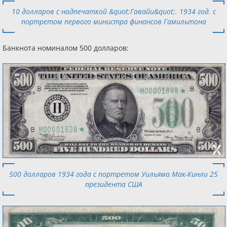
10 долларов с надпечаткой &quot;Гавайи&quot;. 1934 год. с
портретом первого министра финансов Гамильтона
Банкнота номиналом 500 долларов:
500 долларов 1934 года с портретом Уильяма Мак-Кинли 25
президента США