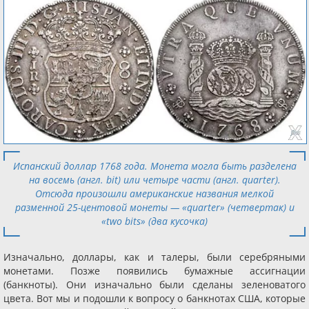
Испанский доллар 1768 года. Монета могла быть разделена
на восемь (англ. bit) или четыре части (англ. quarter).
Отсюда произошли американские названия мелкой
разменной 25-центовой монеты — «quarter» (четвертак) и
«two bits» (два кусочка)
Изначально, доллары, как и талеры, были серебряными
монетами. Позже появились бумажные ассигнации
(банкноты). Они изначально были сделаны зеленоватого
цвета. Вот мы и подошли к вопросу о банкнотах США, которые