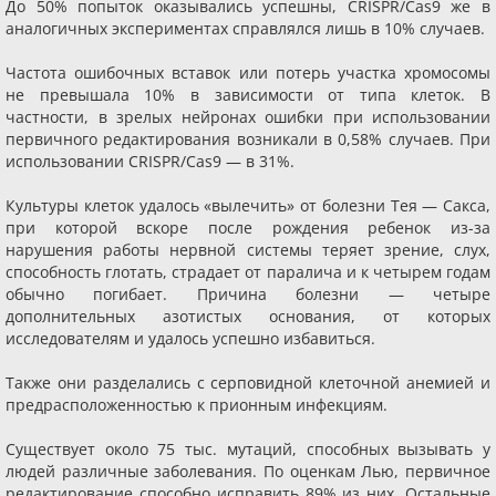
До 50% попыток оказывались успешны, CRISPR/Cas9 же в
аналогичных экспериментах справлялся лишь в 10% случаев.
Частота ошибочных вставок или потерь участка хромосомы
не превышала 10% в зависимости от типа клеток. В
частности, в зрелых нейронах ошибки при использовании
первичного редактирования возникали в 0,58% случаев. При
использовании CRISPR/Cas9 — в 31%.
Культуры клеток удалось «вылечить» от болезни Тея — Сакса,
при которой вскоре после рождения ребенок из-за
нарушения работы нервной системы теряет зрение, слух,
способность глотать, страдает от паралича и к четырем годам
обычно погибает. Причина болезни — четыре
дополнительных азотистых основания, от которых
исследователям и удалось успешно избавиться.
Также они разделались с серповидной клеточной анемией и
предрасположенностью к прионным инфекциям.
Существует около 75 тыс. мутаций, способных вызывать у
людей различные заболевания. По оценкам Лью, первичное
редактирование способно исправить 89% из них. Остальные