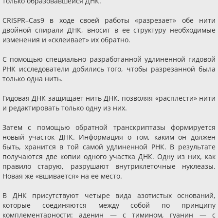
только образовавшейся ДНК.
CRISPR–Cas9 в ходе своей работы «разрезает» обе нити
двойной спирали ДНК, вносит в ее структуру необходимые
изменения и «склеивает» их обратно.
С помощью специально разработанной удлиненной гидовой
РНК исследователи добились того, чтобы разрезанной была
только одна нить.
Гидовая ДНК защищает нить ДНК, позволяя «расплести» нити
и редактировать только одну из них.
Затем с помощью обратной транскриптазы формируется
новый участок ДНК. Информация о том, каким он должен
быть, хранится в той самой удлиненной РНК. В результате
получаются две копии одного участка ДНК. Одну из них, как
правило старую, разрушают внутриклеточные нуклеазы.
Новая же «вшивается» на ее место.
В ДНК присутствуют четыре вида азотистых оснований,
которые соединяются между собой по принципу
комплементарности: аденин — с тимином, гуанин — с