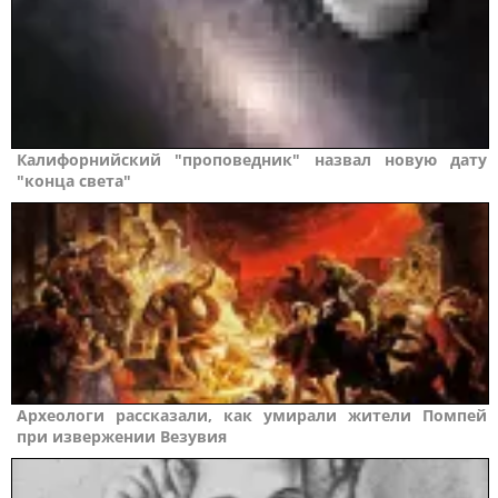
Калифорнийский "проповедник" назвал новую дату
"конца света"
Археологи рассказали, как умирали жители Помпей
при извержении Везувия