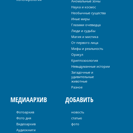
Аномальные зоны
Наука и космос
Необычные существа
Иные миры
Глазами очевидца
Люди и судьбы
Магия и мистика
От первого лица
Мифы и реальность
Оракул
Криптозоология
Невыдуманные истории
Загадочные и
удивительные
животные
Разное
МЕДИААРХИВ
ДОБАВИТЬ
Фотоархив
новость
Фото дня
статью
Видеоархив
фото
Аудиокниги