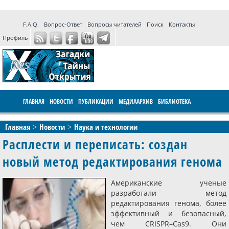
F.A.Q.
Вопрос-Ответ
Вопросы читателей
Поиск
Контакты
Профиль
ГЛАВНАЯ
НОВОСТИ
ПУБЛИКАЦИИ
МЕДИААРХИВ
БИБЛИОТЕКА
ПРОГРАММЫ
ФОРУМ
LIVE
Главная
Новости
Наука и технологии
Расплести и переписать: создан
новый метод редактирования генома
Американские ученые
разработали метод
редактирования генома, более
эффективный и безопасный,
чем CRISPR–Cas9. Они