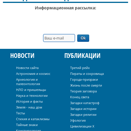
Информационная рассылка:
НОВОСТИ
ПУБЛИКАЦИИ
Новости сайта
Третий рейх
Астрономия и космос
Пираты и сокровища
Археология и
Города-призраки
палеонтология
Жизнь после смерти
НЛО и пришельцы
Теория заговора
Наука и технологии
Конец света
История и факты
Загадки катастроф
Земля - наш дом
Загадки истории
Тесты
Загадки религии
Стихия и катаклизмы
Уфология
Тайные знаки
Цивилизации Х
Конспирология