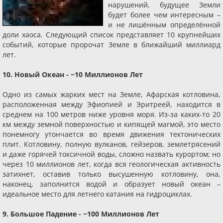
нарушений, будущее Земли
будет более чем интересным –
и не лишённым определённой
доли хаоса. Следующий список представляет 10 крупнейших
событий, которые пророчат Земле в ближайший миллиард
лет.
10. Новый Океан - ~10 Миллионов Лет
Одно из самых жарких мест на Земле, Афарская котловина,
расположенная между Эфиопией и Эритреей, находится в
среднем на 100 метров ниже уровня моря. Из-за каких-то 20
км между земной поверхностью и кипящей магмой, это место
понемногу утончается во время движения тектонических
плит. Котловину, полную вулканов, гейзеров, землетрясений
и даже горячей токсичной воды, сложно назвать курортом; но
через 10 миллионов лет, когда вся геологическая активность
затихнет, оставив только высушенную котловину, она,
наконец, заполнится водой и образует новый океан –
идеальное место для летнего катания на гидроциклах.
9. Большое Падение - ~100 Миллионов Лет