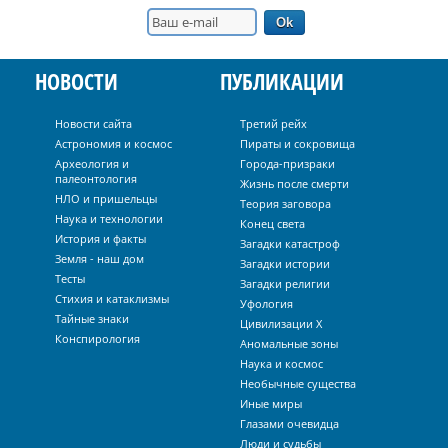
НОВОСТИ
ПУБЛИКАЦИИ
Новости сайта
Третий рейх
Астрономия и космос
Пираты и сокровища
Археология и
Города-призраки
палеонтология
Жизнь после смерти
НЛО и пришельцы
Теория заговора
Наука и технологии
Конец света
История и факты
Загадки катастроф
Земля - наш дом
Загадки истории
Тесты
Загадки религии
Стихия и катаклизмы
Уфология
Тайные знаки
Цивилизации Х
Конспирология
Аномальные зоны
Наука и космос
Необычные существа
Иные миры
Глазами очевидца
Люди и судьбы