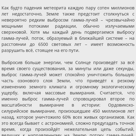
Как будто падения метеорита каждую пару сотен миллионов
лет недостаточно, Земле также предстоит столкнуться с
невероятно редким выбросом гамма-лучей – чрезвычайно
мощными потоками радиации, обычно излучаемыми
сверхновой. Хотя мы каждый день подвергаемся выбросу
гамма-лучей, поток, образуемый в ближайшей системе – на
расстоянии до 6500 световых лет – имеет возможность
разрушить всё, стоящее на его пути.
Выбросив больше энергии, чем Солнце произведёт за всё
время своего существования, за минуты или даже секунды,
выброс гамма-лучей может спокойно уничтожить большую
часть озонового слоя Земли, что приведёт к резкому
изменению земного климата и огромному экологическому
ущербу, включая массовые вымирания. Считается, что
именно выброс гамма-лучей спровоцировал второе по
масштабности вымирание в истории: Ордовикско-
силурийское вымирание, произошедшее 450 миллионов лет
назад, которое уничтожило 60% всех живых организмов. Как
это всегда бывает с астрономией, сложно предугадать точное
время, когда произойдёт нежелательная цепь событий,
ведущих к направленному на Землю потоку гамма-лучей,