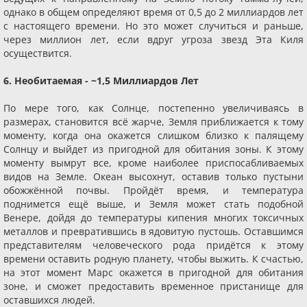
однако в общем определяют время от 0,5 до 2 миллиардов лет
с настоящего времени. Но это может случиться и раньше,
через миллион лет, если вдруг угроза звезд Эта Киля
осуществится.
6. Необитаемая - ~1,5 Миллиардов Лет
По мере того, как Солнце, постепенно увеличиваясь в
размерах, становится всё жарче, Земля приближается к тому
моменту, когда она окажется слишком близко к палящему
Солнцу и выйдет из пригодной для обитания зоны. К этому
моменту вымрут все, кроме наиболее приспосабливаемых
видов на Земле. Океан высохнут, оставив только пустыни
обожжённой почвы. Пройдёт время, и температура
поднимется ещё выше, и Земля может стать подобной
Венере, дойдя до температуры кипения многих токсичных
металлов и превратившись в ядовитую пустошь. Оставшимся
представителям человеческого рода придётся к этому
времени оставить родную планету, чтобы выжить. К счастью,
на этот момент Марс окажется в пригодной для обитания
зоне, и сможет предоставить временное пристанище для
оставшихся людей.