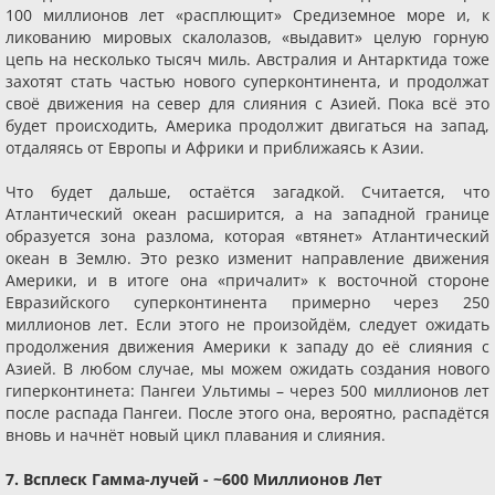
100 миллионов лет «расплющит» Средиземное море и, к
ликованию мировых скалолазов, «выдавит» целую горную
цепь на несколько тысяч миль. Австралия и Антарктида тоже
захотят стать частью нового суперконтинента, и продолжат
своё движения на север для слияния с Азией. Пока всё это
будет происходить, Америка продолжит двигаться на запад,
отдаляясь от Европы и Африки и приближаясь к Азии.
Что будет дальше, остаётся загадкой. Считается, что
Атлантический океан расширится, а на западной границе
образуется зона разлома, которая «втянет» Атлантический
океан в Землю. Это резко изменит направление движения
Америки, и в итоге она «причалит» к восточной стороне
Евразийского суперконтинента примерно через 250
миллионов лет. Если этого не произойдём, следует ожидать
продолжения движения Америки к западу до её слияния с
Азией. В любом случае, мы можем ожидать создания нового
гиперконтинета: Пангеи Ультимы – через 500 миллионов лет
после распада Пангеи. После этого она, вероятно, распадётся
вновь и начнёт новый цикл плавания и слияния.
7. Всплеск Гамма-лучей - ~600 Миллионов Лет