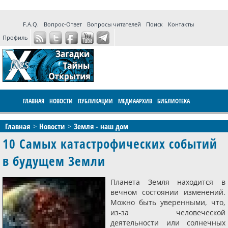
F.A.Q.
Вопрос-Ответ
Вопросы читателей
Поиск
Контакты
Профиль
ГЛАВНАЯ
НОВОСТИ
ПУБЛИКАЦИИ
МЕДИААРХИВ
БИБЛИОТЕКА
ПРОГРАММЫ
ФОРУМ
LIVE
Главная
Новости
Земля - наш дом
10 Самых катастрофических событий
в будущем Земли
Планета Земля находится в
вечном состоянии изменений.
Можно быть уверенными, что,
из-за человеческой
деятельности или солнечных