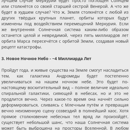
лучшем случае Меркурий будет просто поглощён Солнцем
или столкнётся со своей старшей сестрой Венерой. А что же
будет в худшем случае? Что ж, Земля столкнётся с любой из
других твёрдых крупных планет, орбиты которых будут
изменены под воздействием перемещений Меркурия. Если
же внутренняя Солнечная система каким-либо образом
останется целой и невредимой, через пять миллиардов лет
орбита Марса пересечётся с орбитой Земли, создавая новый
рецепт катастрофы.
3. Новое Ночное Небо - ~4 Миллиарда Лет
Пройдут года, и живые существа на Земле смогут насладиться
тем, как галактика Андромеды будет постепенно
увеличиваться на нашем ночном небе. Это будет по-
настоящему восхитительный вид – полное величие идеально
спиральной галактики, сияющей в небесах, но и это не
продлится вечно. Через какое-то время она начнёт сильно
деформироваться, сливаясь с Млечным путём и превращая
вечно неизменную сцену созвездий в полнейший хаос. Хотя
прямое столкновение небесных тел вряд ли произойдёт,
существует небольшой шанс, что наша Солнечная система
может быть выброшена на просторы Вселенной. В любом