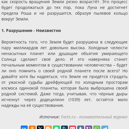
как скорость вращения Земли резко возрастёт. Это процесс
будет продолжаться до тех пор, пока Луна не достигнет
предела Роша и не разрушится, образуя пылевое кольцо
вокруг Земли.
1. Разрушение - Неизвестно
Вероятность того, что Земля будет разрушена в следующие
пару миллиардов лет довольно высока. Холодные челюсти
ненасытных планет или душащие объятия умирающего
Солнца сделают своё дело. И это наверняка станет
печальным моментом в существовании человечества – будет
ли оно помнить о своей родной планете после всего? Но
давайте хотя бы надеяться, что Земле не придётся страдать
от ужасной судьбы дрейфующей по холодным просторам
космоса одинокой планеты, которая была выброшена своей
родной системой. Даже тогда, учитывая, что чёрные дыры
исчезнут через додецилион (1039) лет, остаётся мало
надежды на её существование.
Источник:
Facte.ru - познавательный журнал