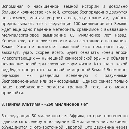
Вспоминая о насыщенной земной истории и довольно
большом количестве камней, которые беспорядочно движутся
по космосу, мечтая устроить вендетту планетам, учёные
предсказывают, что в следующие 100 миллионов лет Землю
ждёт ещё одно падение метеорита, сравнимое с вызвавшим
Мел-палеогеновое вымирание 65 миллионов лет назад.
Конечно же, это плохие новости для всего живого на планете
Земля. Хотя не возникает сомнений, что некоторые виды
выживут, удар, скорее всего, будет означать конец эпохи
млекопитающих — нынешней кайнозойской эры – и объявит
появление новой эры сложных форм жизни. Кто знает, какой
вид будет процветать на новой, очищенной Земле? Возможно,
однажды мы разделим вселенную с разумными
беспозвоночными или земноводными. Однако сейчас только
наше воображение остаётся границей того, что может
произойти.
8. Пангея Ультима - ~250 Миллионов Лет
За следующие 50 миллионов лет Африка, которая постепенно
сдвигается к северу в последние 40 миллионов лет, наконец,
объединится с юго-восточной Европой. Это движение через