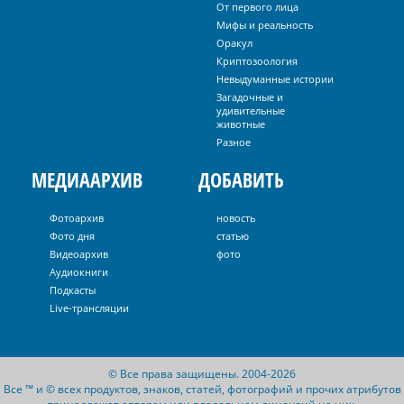
От первого лица
Мифы и реальность
Оракул
Криптозоология
Невыдуманные истории
Загадочные и
удивительные
животные
Разное
МЕДИААРХИВ
ДОБАВИТЬ
Фотоархив
новость
Фото дня
статью
Видеоархив
фото
Аудиокниги
Подкасты
Live-трансляции
© Все права защищены. 2004-2026
Все ™ и © всех продуктов, знаков, статей, фотографий и прочих атрибутов