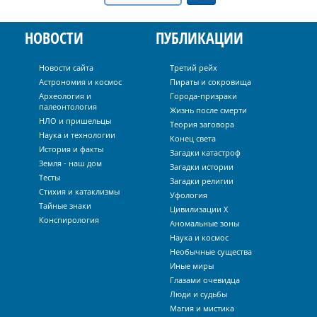
НОВОСТИ
ПУБЛИКАЦИИ
Новости сайта
Третий рейх
Астрономия и космос
Пираты и сокровища
Археология и
Города-призраки
палеонтология
Жизнь после смерти
НЛО и пришельцы
Теория заговора
Наука и технологии
Конец света
История и факты
Загадки катастроф
Земля - наш дом
Загадки истории
Тесты
Загадки религии
Стихия и катаклизмы
Уфология
Тайные знаки
Цивилизации Х
Конспирология
Аномальные зоны
Наука и космос
Необычные существа
Иные миры
Глазами очевидца
Люди и судьбы
Магия и мистика