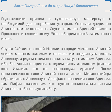
Бюст Гомера (2 век до н.э.) и "Иисус" Боттичелли
Родственники пришли в сукновальную мастерскую с
необходимой для погребения утварью. Открыли двери, но
Аристея там не оказалось. Спустя семь лет Аристей явился в
Проконнес и сложил поэму "Эпос об аримаспах", затем снова
исчез.
Спустя 240 лет в южной Италии в городе Метапонт Аристей
явился местным жителям и повелел им воздвигнуть алтарь
Аполлону, а рядом с ним поставить статую с именем Аристея,
ибо бог Аполлон пришел к одним лишь италиотам (жители
юга Италии), его же сопровождал Аристей. После
произнесенных слов Аристей снова исчез. Метапонтийцы
обратились к Аполлону в Дельфах о значении слов Аристея,
там Пифия сказала им, что нужно повиноваться словам
Аристея, чтобы послужить богу.