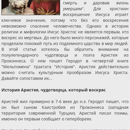
смерть и даровав жизнь
умершим". Для христиан
воскрешение Иисуса играет
ключевое значение, потому что без его воскресения
невозможно спасение человечества. Однако в истории
религии и мифологии Иисус Христос не является первым, кто
воскрес из мертвых. До него было много персонажей, которые
проделали похожий путь из подземного царства в мир людей.
В этой статье хотелось бы обратить внимание на
полулегендарного чудотворца и поэта Аристея из
Проконнеса. О нем пишет Геродот в четвертой книге
"Мельпомена" трактата "История". Аристея действительно
можно считать культурным прообразом Иисуса Христа.
Давайте сопоставим их...
История Аристея, чудотворца, который воскрес
Аристей жил примерно в 7-6 веке до н.э. Геродот пишет, что
он был сыном Каи­ст­ро­бия из Про­кон­неса (западная
территория современной Турции). Аристей писал поэмы,
именно он первым сообщает о гипербореях.