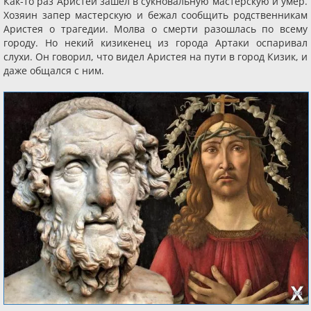
Как-то раз Аристей зашел в сукновальную мастерскую и умер.
Хозяин запер мастерскую и бежал сообщить родственникам
Аристея о трагедии. Молва о смерти разошлась по всему
городу. Но некий кизикенец из города Артаки оспаривал
слухи. Он говорил, что видел Аристея на пути в город Кизик, и
даже общался с ним.