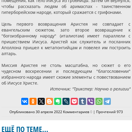
помещения, как тело Иисуса из гробницы. Затем он вернулся,
чтобы рассказать людям об аримаспах - таинственном
гиперборейском народе, который сражается с грифонами.
Цель первого возвращения Аристея не совпадает с
евангельским сюжетом, зато второе возвращение к
"богоизбранному народу" (италиотам) имеет параллели с
пришествием Иисуса. Аристей как служитель и посланник
Аполлона пришел к метапонтийцам и повелел им построить
алтарь.
Миссия Аристея не столь масштабна, но сюжет о его
чудесном воскресении и последующем "благословении"
избранного народа имеет схожие элементы с повествованием
об Иисусе Христе.
Источник: "Трикстер: Научно о религии"
Опубликовано 30 апреля 2022 Комментариев
0
| Прочтений 973
ЕЩЁ ПО ТЕМЕ...