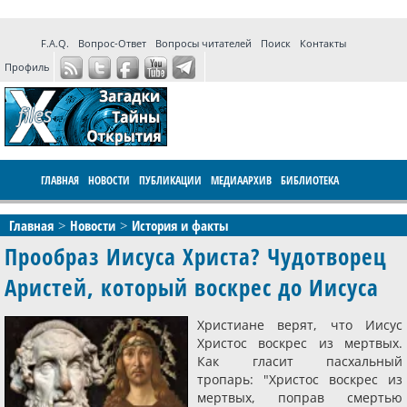
F.A.Q.
Вопрос-Ответ
Вопросы читателей
Поиск
Контакты
Профиль
ГЛАВНАЯ
НОВОСТИ
ПУБЛИКАЦИИ
МЕДИААРХИВ
БИБЛИОТЕКА
ПРОГРАММЫ
ФОРУМ
LIVE
Главная
Новости
История и факты
Прообраз Иисуса Христа? Чудотворец
Аристей, который воскрес до Иисуса
Христиане верят, что Иисус
Христос воскрес из мертвых.
Как гласит пасхальный
тропарь: "Христос воскрес из
мертвых, поправ смертью