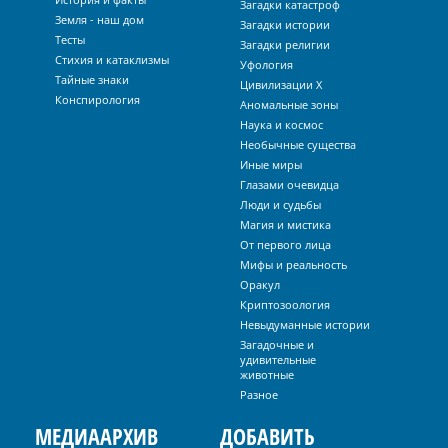
Загадки катастроф
Земля - наш дом
Загадки истории
Тесты
Загадки религии
Стихия и катаклизмы
Уфология
Тайные знаки
Цивилизации Х
Конспирология
Аномальные зоны
Наука и космос
Необычные существа
Иные миры
Глазами очевидца
Люди и судьбы
Магия и мистика
От первого лица
Мифы и реальность
Оракул
Криптозоология
Невыдуманные истории
Загадочные и
удивительные
животные
Разное
МЕДИААРХИВ
ДОБАВИТЬ