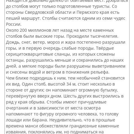
Находится довольно далеко от обитаемых мест. Добраться
до столбов могут только подготовленные туристы. Со
стороны Свердловской области и Пермского края есть
пеший маршрут. Столбы считаются одним из семи чудес
России.
Около 200 миллионов лет назад на месте каменных
столбов были высокие горы. Проходили тысячелетия.
Дождь, снег, ветер, мороз и жара постепенно разрушали
горы, и в первую очередь слабые породы. Твёрдые
серицитокварцитовые сланцы, из которых сложены
останцы, разрушались меньше и сохранились до наших
дней, а мягкие породы были разрушены выветриванием
и снесены водой и ветром в понижения рельефа.
Чем ближе подходишь к ним, тем необычней становится
их вид. Один столб, высотой 34 м, стоит несколько в
стороне от других; он напоминает огромную бутылку,
перевёрнутую вверх дном. Шесть других выстроились в
ряд у края обрыва. Столбы имеют причудливые
очертания и в зависимости от места осмотра
напоминают то фигуру огромного человека, то голову
лошади или барана. Неудивительно, что в прошлые
времена манси обожествляли грандиозные каменные
изваяния, поклонялись им, но подниматься на