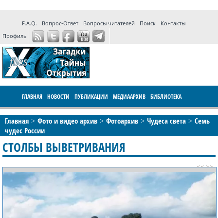
F.A.Q.
Вопрос-Ответ
Вопросы читателей
Поиск
Контакты
Профиль
ГЛАВНАЯ
НОВОСТИ
ПУБЛИКАЦИИ
МЕДИААРХИВ
БИБЛИОТЕКА
ПРОГРАММЫ
ФОРУМ
LIVE
Главная
Фото и видео архив
Фотоархив
Чудеса света
Семь
чудес России
СТОЛБЫ ВЫВЕТРИВАНИЯ
<<
>>