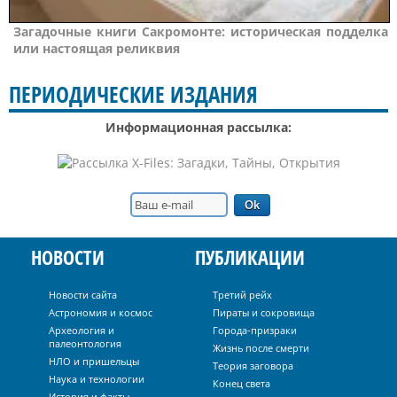
Загадочные книги Сакромонте: историческая подделка
или настоящая реликвия
ПЕРИОДИЧЕСКИЕ ИЗДАНИЯ
Информационная рассылка:
НОВОСТИ
ПУБЛИКАЦИИ
Новости сайта
Третий рейх
Астрономия и космос
Пираты и сокровища
Археология и
Города-призраки
палеонтология
Жизнь после смерти
НЛО и пришельцы
Теория заговора
Наука и технологии
Конец света
История и факты