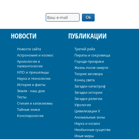
НОВОСТИ
ПУБЛИКАЦИИ
Новости сайта
Третий рейх
Астрономия и космос
Пираты и сокровища
Археология и
Города-призраки
палеонтология
Жизнь после смерти
НЛО и пришельцы
Теория заговора
Наука и технологии
Конец света
История и факты
Загадки катастроф
Земля - наш дом
Загадки истории
Тесты
Загадки религии
Стихия и катаклизмы
Уфология
Тайные знаки
Цивилизации Х
Конспирология
Аномальные зоны
Наука и космос
Необычные существа
Иные миры