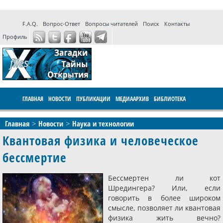
F.A.Q.
Вопрос-Ответ
Вопросы читателей
Поиск
Контакты
Профиль
ГЛАВНАЯ
НОВОСТИ
ПУБЛИКАЦИИ
МЕДИААРХИВ
БИБЛИОТЕКА
ПРОГРАММЫ
ФОРУМ
LIVE
Главная
Новости
Наука и технологии
Квантовая физика и человеческое
бессмертие
Бессмертен ли кот
Шредингера? Или, если
говорить в более широком
смысле, позволяет ли квантовая
физика жить вечно?