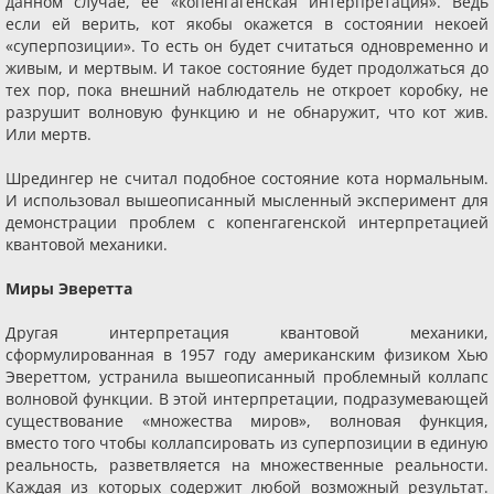
данном случае, ее «копенгагенская интерпретация». Ведь
если ей верить, кот якобы окажется в состоянии некоей
«суперпозиции». То есть он будет считаться одновременно и
живым, и мертвым. И такое состояние будет продолжаться до
тех пор, пока внешний наблюдатель не откроет коробку, не
разрушит волновую функцию и не обнаружит, что кот жив.
Или мертв.
Шредингер не считал подобное состояние кота нормальным.
И использовал вышеописанный мысленный эксперимент для
демонстрации проблем с копенгагенской интерпретацией
квантовой механики.
Миры Эверетта
Другая интерпретация квантовой механики,
сформулированная в 1957 году американским физиком Хью
Эвереттом, устранила вышеописанный проблемный коллапс
волновой функции. В этой интерпретации, подразумевающей
существование «множества миров», волновая функция,
вместо того чтобы коллапсировать из суперпозиции в единую
реальность, разветвляется на множественные реальности.
Каждая из которых содержит любой возможный результат.