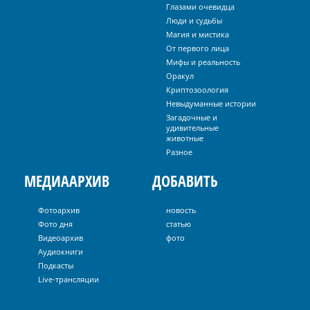
Глазами очевидца
Люди и судьбы
Магия и мистика
От первого лица
Мифы и реальность
Оракул
Криптозоология
Невыдуманные истории
Загадочные и
удивительные
животные
Разное
МЕДИААРХИВ
ДОБАВИТЬ
Фотоархив
новость
Фото дня
статью
Видеоархив
фото
Аудиокниги
Подкасты
Live-трансляции