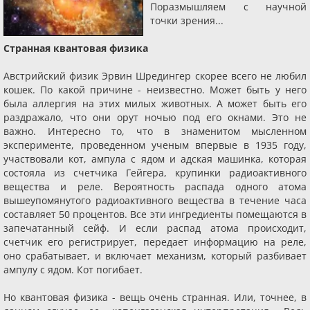
Поразмышляем с научной
точки зрения...
Странная квантовая физика
Австрийский физик Эрвин Шредингер скорее всего не любил
кошек. По какой причине - неизвестно. Может быть у него
была аллергия на этих милых животных. А может быть его
раздражало, что они орут ночью под его окнами. Это не
важно. Интересно то, что в знаменитом мысленном
эксперименте, проведенном ученым впервые в 1935 году,
участвовали кот, ампула с ядом и адская машинка, которая
состояла из счетчика Гейгера, крупинки радиоактивного
вещества и реле. Вероятность распада одного атома
вышеупомянутого радиоактивного вещества в течение часа
составляет 50 процентов. Все эти ингредиенты помещаются в
запечатанный сейф. И если распад атома происходит,
счетчик его регистрирует, передает информацию на реле,
оно срабатывает, и включает механизм, который разбивает
ампулу с ядом. Кот погибает.
Но квантовая физика - вещь очень странная. Или, точнее, в