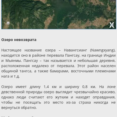
Озеро невозврата
Настоящее название озера – Навангсианг (Nawngxyang),
находится оно в районе перевала Пангсау, на границе Индии
и Мьянмы. Пангсау – так называется и небольшая деревня,
расположенная недалеко от перевала. Этот район населен
общиной тангса, а также бамарами, восточными племенами
нага и т.д.
Озеро имеет длину 1,4 км и ширину 0,8 км. На лоне
девственной природы озеро выглядит чрезвычайно красиво,
однако люди считают его жутким и находят оправдания,
чтобы не посещать это место из-за страха никогда не
вернуться обратно.