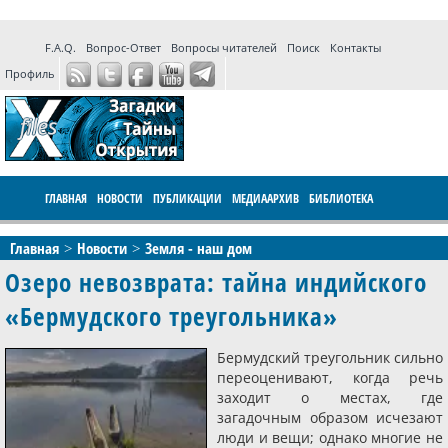
F.A.Q.
Вопрос-Ответ
Вопросы читателей
Поиск
Контакты
Профиль
ГЛАВНАЯ
НОВОСТИ
ПУБЛИКАЦИИ
МЕДИААРХИВ
БИБЛИОТЕКА
ПРОГРАММЫ
ФОРУМ
LIVE
Главная
Новости
Земля - наш дом
Озеро невозврата: тайна индийского
«Бермудского треугольника»
Бермудский треугольник сильно
переоценивают, когда речь
заходит о местах, где
загадочным образом исчезают
люди и вещи; однако многие не