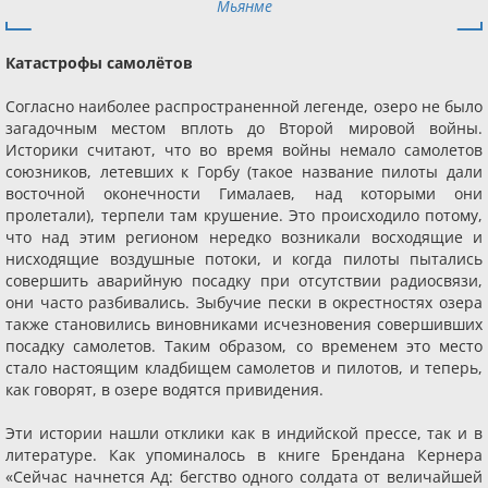
Мьянме
Катастрофы самолётов
Согласно наиболее распространенной легенде, озеро не было
загадочным местом вплоть до Второй мировой войны.
Историки считают, что во время войны немало самолетов
союзников, летевших к Горбу (такое название пилоты дали
восточной оконечности Гималаев, над которыми они
пролетали), терпели там крушение. Это происходило потому,
что над этим регионом нередко возникали восходящие и
нисходящие воздушные потоки, и когда пилоты пытались
совершить аварийную посадку при отсутствии радиосвязи,
они часто разбивались. Зыбучие пески в окрестностях озера
также становились виновниками исчезновения совершивших
посадку самолетов. Таким образом, со временем это место
стало настоящим кладбищем самолетов и пилотов, и теперь,
как говорят, в озере водятся привидения.
Эти истории нашли отклики как в индийской прессе, так и в
литературе. Как упоминалось в книге Брендана Кернера
«Сейчас начнется Ад: бегство одного солдата от величайшей