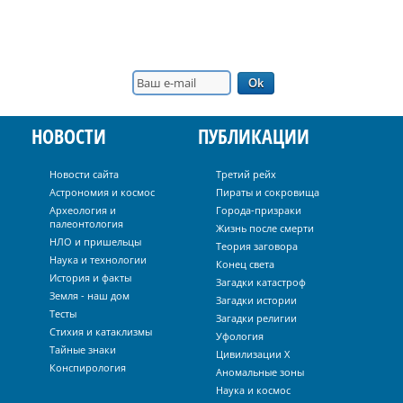
НОВОСТИ
ПУБЛИКАЦИИ
Новости сайта
Третий рейх
Астрономия и космос
Пираты и сокровища
Археология и
Города-призраки
палеонтология
Жизнь после смерти
НЛО и пришельцы
Теория заговора
Наука и технологии
Конец света
История и факты
Загадки катастроф
Земля - наш дом
Загадки истории
Тесты
Загадки религии
Стихия и катаклизмы
Уфология
Тайные знаки
Цивилизации Х
Конспирология
Аномальные зоны
Наука и космос