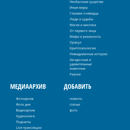
Необычные существа
Иные миры
Глазами очевидца
Люди и судьбы
Магия и мистика
От первого лица
Мифы и реальность
Оракул
Криптозоология
Невыдуманные истории
Загадочные и
удивительные
животные
Разное
МЕДИААРХИВ
ДОБАВИТЬ
Фотоархив
новость
Фото дня
статью
Видеоархив
фото
Аудиокниги
Подкасты
Live-трансляции