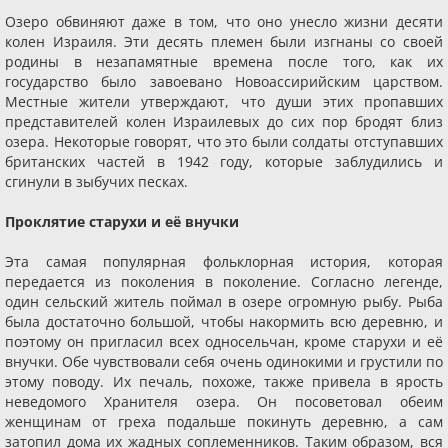
Озеро обвиняют даже в том, что оно унесло жизни десяти
колен Израиля. Эти десять племен были изгнаны со своей
родины в незапамятные времена после того, как их
государство было завоевано Новоассирийским царством.
Местные жители утверждают, что души этих пропавших
представителей колен Израилевых до сих пор бродят близ
озера. Некоторые говорят, что это были солдаты отступавших
британских частей в 1942 году, которые заблудились и
сгинули в зыбучих песках.
Проклятие старухи и её внучки
Эта самая популярная фольклорная история, которая
передается из поколения в поколение. Согласно легенде,
один сельский житель поймал в озере огромную рыбу. Рыба
была достаточно большой, чтобы накормить всю деревню, и
поэтому он пригласил всех односельчан, кроме старухи и её
внучки. Обе чувствовали себя очень одинокими и грустили по
этому поводу. Их печаль, похоже, также привела в ярость
неведомого Хранителя озера. Он посоветовал обеим
женщинам от греха подальше покинуть деревню, а сам
затопил дома их жадных соплеменников. Таким образом, вся