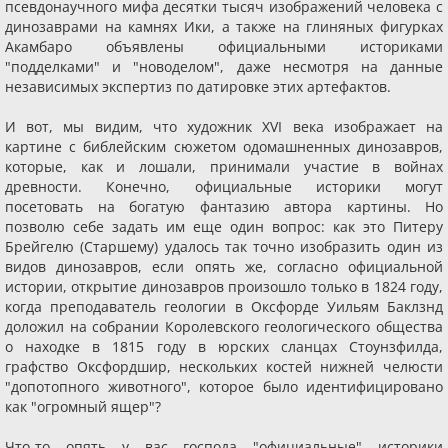
псевдонаучного мифа десятки тысяч изображений человека с
динозаврами на камнях Ики, а также на глиняных фигурках
Акамбаро объявлены официальными историками
"подделками" и "новоделом", даже несмотря на данные
независимых экспертиз по датировке этих артефактов.
И вот, мы видим, что художник XVI века изображает на
картине с библейским сюжетом одомашненных динозавров,
которые, как и лошали, принимали участие в войнах
древности. Конечно, официальные историки могут
посетовать на богатую фантазию автора картины. Но
позволю себе задать им еще один вопрос: как это Питеру
Брейгелю (Старшему) удалось так точно изобразить один из
видов динозавров, если опять же, согласно официальной
истории, открытие динозавров произошло только в 1824 году,
когда преподаватель геологии в Оксфорде Уильям Баклзнд
доложил на собрании Королевского геологического общества
о находке в 1815 году в юрских сланцах Стоунзфилда,
графство Оксфордшир, нескольких костей нижней челюсти
"допотопного животного", которое было идентифицировано
как "огромный ящер"?
Что-то опять у вас господа "официальные" историки