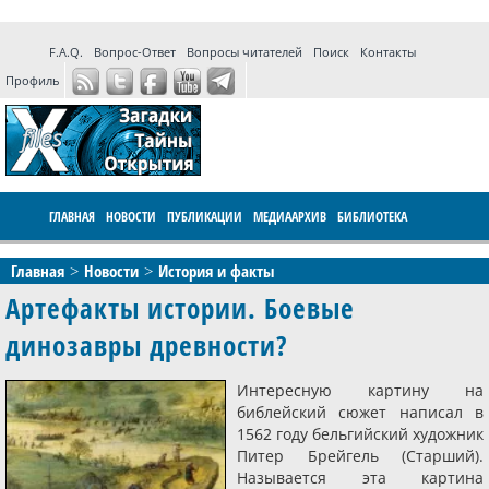
F.A.Q.
Вопрос-Ответ
Вопросы читателей
Поиск
Контакты
Профиль
ГЛАВНАЯ
НОВОСТИ
ПУБЛИКАЦИИ
МЕДИААРХИВ
БИБЛИОТЕКА
ПРОГРАММЫ
ФОРУМ
LIVE
Главная
Новости
История и факты
Артефакты истории. Боевые
динозавры древности?
Интересную картину на
библейский сюжет написал в
1562 году бельгийский художник
Питер Брейгель (Старший).
Называется эта картина