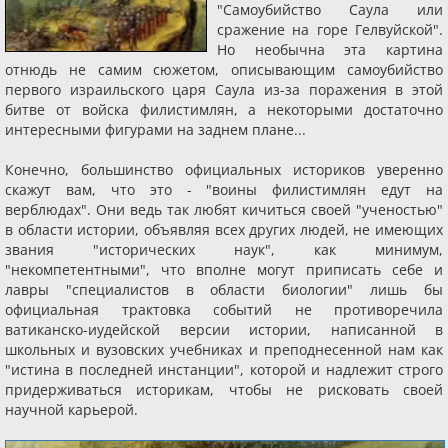
"Самоубийство Саула или
сражение на горе Гелвуйской".
Но необычна эта картина
отнюдь не самим сюжетом, описывающим самоубийство
первого израильского царя Саула из-за поражения в этой
битве от войска филистимлян, а некоторыми достаточно
интересными фигурами на заднем плане...
Конечно, большинство официальных историков уверенно
скажут вам, что это - "воины филистимлян едут на
верблюдах". Они ведь так любят кичиться своей "ученостью"
в области истории, объявляя всех других людей, не имеющих
звания "исторических наук", как минимум,
"некомпетентными", что вполне могут приписать себе и
лавры "специалистов в области биологии" лишь бы
официальная трактовка событий не противоречила
ватиканско-иудейской версии истории, написанной в
школьных и вузовских учебниках и преподнесенной нам как
"истина в последней инстанции", которой и надлежит строго
придерживаться историкам, чтобы не рисковать своей
научной карьерой.