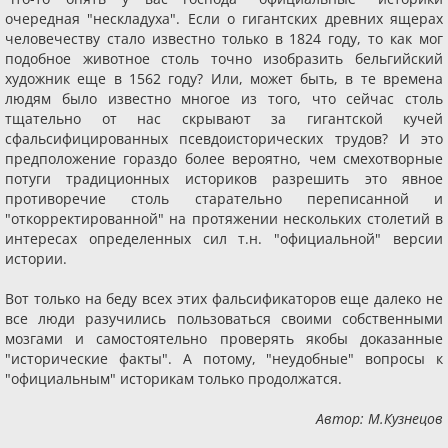
очередная "нескладуха". Если о гигантских древних ящерах
человечеству стало известно только в 1824 году, то как мог
подобное животное столь точно изобразить бельгийский
художник еще в 1562 году? Или, может быть, в те времена
людям было известно многое из того, что сейчас столь
тщательно от нас скрывают за гигантской кучей
сфальсифицированных псевдоисторических трудов? И это
предположение гораздо более вероятно, чем смехотворные
потуги традиционных историков разрешить это явное
противоречие столь старательно переписанной и
"откорректированной" на протяжении нескольких столетий в
интересах определенных сил т.н. "официальной" версии
истории.
Вот только на беду всех этих фальсификаторов еще далеко не
все люди разучились пользоваться своими собственными
мозгами и самостоятельно проверять якобы доказанные
"исторические факты". А потому, "неудобные" вопросы к
"официальным" историкам только продолжатся.
Автор: М.Кузнецов