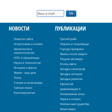
НОВОСТИ
ПУБЛИКАЦИИ
Новости сайта
Третий рейх
Астрономия и космос
Пираты и сокровища
Археология и
Города-призраки
палеонтология
Жизнь после смерти
НЛО и пришельцы
Теория заговора
Наука и технологии
Конец света
История и факты
Загадки катастроф
Земля - наш дом
Загадки истории
Тесты
Загадки религии
Стихия и катаклизмы
Уфология
Тайные знаки
Цивилизации Х
Конспирология
Аномальные зоны
Наука и космос
Необычные существа
Иные миры