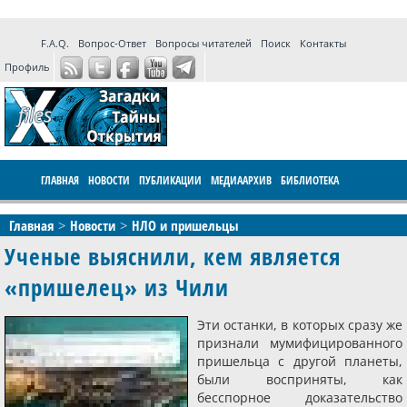
F.A.Q.
Вопрос-Ответ
Вопросы читателей
Поиск
Контакты
Профиль
ГЛАВНАЯ
НОВОСТИ
ПУБЛИКАЦИИ
МЕДИААРХИВ
БИБЛИОТЕКА
ПРОГРАММЫ
ФОРУМ
LIVE
Главная
Новости
НЛО и пришельцы
Ученые выяснили, кем является
«пришелец» из Чили
Эти останки, в которых сразу же
признали мумифицированного
пришельца с другой планеты,
были восприняты, как
бесспорное доказательство