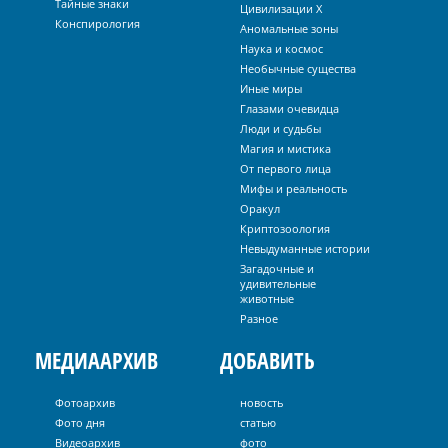
Тайные знаки
Цивилизации Х
Конспирология
Аномальные зоны
Наука и космос
Необычные существа
Иные миры
Глазами очевидца
Люди и судьбы
Магия и мистика
От первого лица
Мифы и реальность
Оракул
Криптозоология
Невыдуманные истории
Загадочные и
удивительные
животные
Разное
МЕДИААРХИВ
ДОБАВИТЬ
Фотоархив
новость
Фото дня
статью
Видеоархив
фото