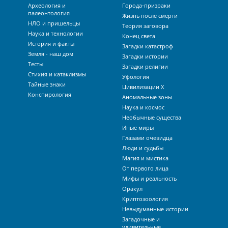
Археология и
Города-призраки
палеонтология
Жизнь после смерти
НЛО и пришельцы
Теория заговора
Наука и технологии
Конец света
История и факты
Загадки катастроф
Земля - наш дом
Загадки истории
Тесты
Загадки религии
Стихия и катаклизмы
Уфология
Тайные знаки
Цивилизации Х
Конспирология
Аномальные зоны
Наука и космос
Необычные существа
Иные миры
Глазами очевидца
Люди и судьбы
Магия и мистика
От первого лица
Мифы и реальность
Оракул
Криптозоология
Невыдуманные истории
Загадочные и
удивительные