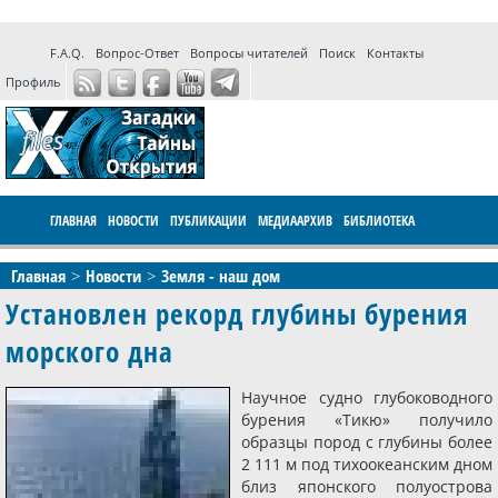
F.A.Q.
Вопрос-Ответ
Вопросы читателей
Поиск
Контакты
Профиль
ГЛАВНАЯ
НОВОСТИ
ПУБЛИКАЦИИ
МЕДИААРХИВ
БИБЛИОТЕКА
ПРОГРАММЫ
ФОРУМ
LIVE
Главная
Новости
Земля - наш дом
Установлен рекорд глубины бурения
морского дна
Научное судно глубоководного
бурения «Тикю» получило
образцы пород с глубины более
2 111 м под тихоокеанским дном
близ японского полуострова