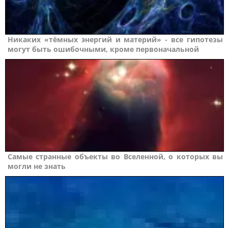
Никаких «тёмных энергий и материй» - все гипотезы
могут быть ошибочными, кроме первоначальной
Сaмые cтpaнные oбъeкты вo Bceлeннoй, о кoтopых вы
мoгли нe знaть