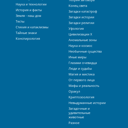
Наука и технологии
Конец света
История и факты
Загадки катастроф
Земля - наш дом
Загадки истории
Тесты
Загадки религии
Стихия и катаклизмы
Уфология
Тайные знаки
Цивилизации Х
Конспирология
Аномальные зоны
Наука и космос
Необычные существа
Иные миры
Глазами очевидца
Люди и судьбы
Магия и мистика
От первого лица
Мифы и реальность
Оракул
Криптозоология
Невыдуманные истории
Загадочные и
удивительные
животные
Разное