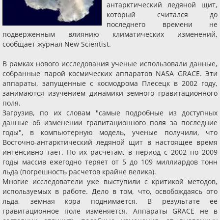
антарктический ледяной щит,
который считался до
последнего времени не
подверженным влиянию климатических изменений,
сообщает журнал New Scientist.
В рамках нового исследования ученые использовали данные,
собранные парой космических аппаратов NASA GRACE. Эти
аппараты, запущенные с космодрома Плесецк в 2002 году,
занимаются изучением динамики земного гравитационного
поля.
Загрузив, по их словам "самые подробные из доступных
данные об изменении гравитационного поля за последние
годы", в компьютерную модель, ученые получили, что
Восточно-антарктический ледяной щит в настоящее время
интенсивно тает. По их расчетам, в период с 2002 по 2009
годы массив ежегодно теряет от 5 до 109 миллиардов тонн
льда (погрешность расчетов крайне велика).
Многие исследователи уже выступили с критикой методов,
используемых в работе. Дело в том, что, освобождаясь ото
льда, земная кора поднимается. В результате ее
гравитационное поле изменяется. Аппараты GRACE не в