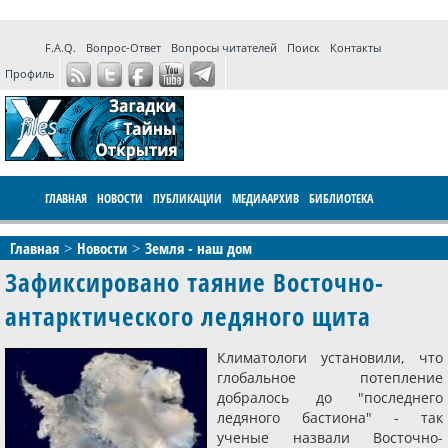
F.A.Q.
Вопрос-Ответ
Вопросы читателей
Поиск
Контакты
Профиль
ГЛАВНАЯ
НОВОСТИ
ПУБЛИКАЦИИ
МЕДИААРХИВ
БИБЛИОТЕКА
ПРОГРАММЫ
ФОРУМ
LIVE
Главная
Новости
Земля - наш дом
Зафиксировано таяние Восточно-
антарктического ледяного щита
Климатологи установили, что
глобальное потепление
добралось до "последнего
ледяного бастиона" - так
ученые назвали Восточно-