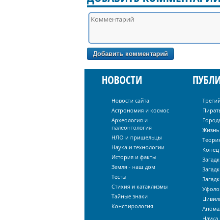
НОВОСТИ
ПУБЛ
Новости сайта
Трети
Астрономия и космос
Пират
Археология и
Город
палеонтология
Жизнь
НЛО и пришельцы
Теори
Наука и технологии
Конец 
История и факты
Загадк
Земля - наш дом
Загадк
Тесты
Загадк
Стихия и катаклизмы
Уфоло
Тайные знаки
Цивил
Конспирология
Анома
Наука 