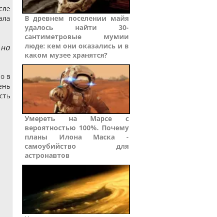
сле
ала
В древнем поселении майя
удалось найти 30-
сантиметровые мумии
люде: кем они оказались и в
 на
каком музее хранятся?
о в
ень
сть
Умереть на Марсе с
вероятностью 100%. Почему
планы Илона Маска -
самоубийство для
астронавтов