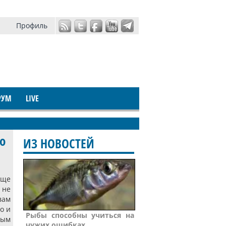
Профиль
РУМ
LIVE
о
ИЗ НОВОСТЕЙ
еще
 не
вам
о и
Рыбы способны учиться на
рым
чужих ошибках