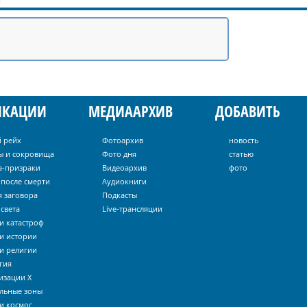
ИКАЦИИ
МЕДИААРХИВ
ДОБАВИТЬ
й рейх
Фотоархив
новость
ы и сокровища
Фото дня
статью
а-призраки
Видеоархив
фото
 после смерти
Аудиокниги
я заговора
Подкасты
света
Live-трансляции
и катастроф
и истории
и религии
гия
изации Х
льные зоны
и космос