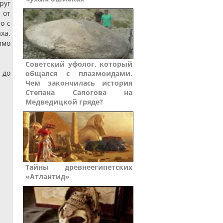
руг
 от
о с
ха,
имо
Советский уфолог, который
 до
общался с плазмоидами.
Чем закончилась история
Степана Сапогова на
Медведицкой гряде?
Тайны древнеегипетских
«Атлантид»