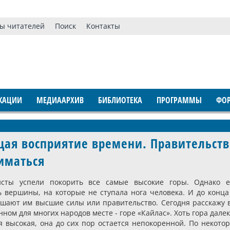
ы читателей
Поиск
Контакты
КАЦИИ
МЕДИААРХИВ
БИБЛИОТЕКА
ПРОГРАММЫ
ФО
щая восприятие времени. Правительств
иматься
исты успели покорить все самые высокие горы. Однако 
ь вершины, на которые не ступала нога человека. И до конца
ешают им высшие силы или правительство. Сегодня расскажу 
ном для многих народов месте - горе «Кайлас». Хоть гора далек
я высокая, она до сих пор остается непокоренной. По некото