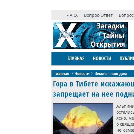
F.A.Q.
Вопрос-Ответ
Вопрос
ГЛАВНАЯ
НОВОСТИ
ПУБЛИ
Главная
Новости
Земля - наш дом
Гора в Тибете искажаю
запрещает на нее подн
Альпин
осталис
ясно, м
о священ
не сама