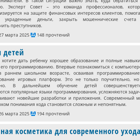
ниматели. В такой ситуации важно знать, куда обратиться 
ю. Эксперт Совет – это команда профессионалов, котор
изируется на защите финансовых интересов клиентов, помог
ь украденные деньги, закрыть мошеннические счета
чить преступников.
7 марта 2025
148 прочтений
 детей
 хотите дать ребенку хорошее образование и полные навыки
 его программированию. Впервые познакомиться с компьютер
в раннем школьном возрасте, осваивая программирование
ование игровых платформ. Это не только поучительно, но
сно. В дальнейшем обучение детей совершенствуетс
ются популярные языки программирования, усложняются зада
аивают новейшие разработки и приложения. Современный м
ыком понимания кода становится сложным и непонятным.
6 марта 2025
194 прочтений
ная косметика для современного уход