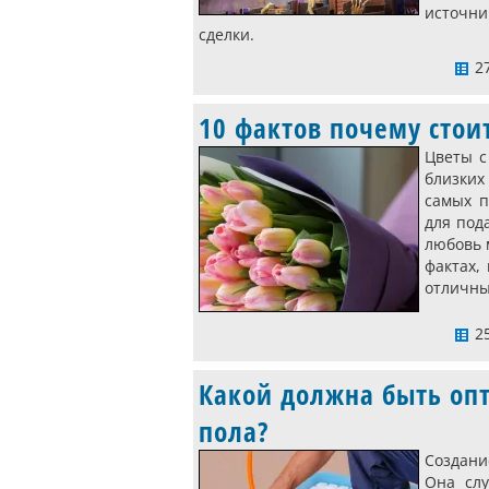
источн
сделки.
27
10 фактов почему стои
Цветы с
близких
самых п
для под
любовь 
фактах,
отличны
25
Какой должна быть оп
пола?
Создани
Она слу