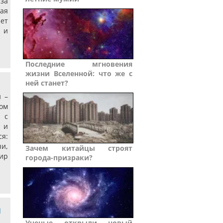
за
ая
ает
 и
Последние мгновения
жизни Вселенной: что же с
ней станет?
 –
ом
 с
 и
я:
чи,
Зачем китайцы строят
ир
города-призраки?
а
Ученые открыли новый