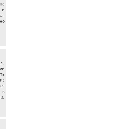
на
 и
л.
но
я,
ей
ть
из
ся
 в
и.