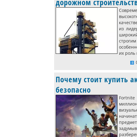
дорожном строительст
Соврем
высоко
качеств
из лиде
широки
строгим
особенн
их роль
0
Почему стоит купить ак
безопасно
Fortnit
миллио
визуаль
начинат
предмет
задумыв
разбер