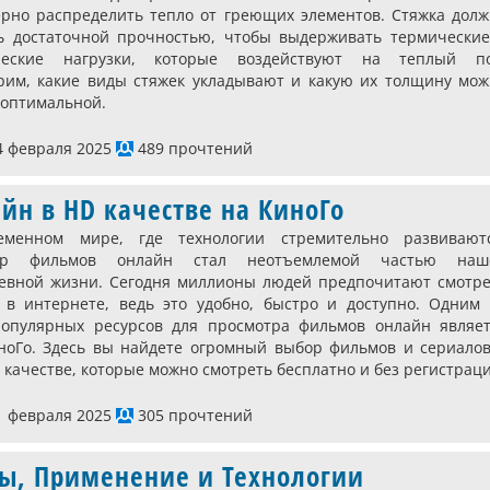
рно распределить тепло от греющих элементов. Стяжка долж
ь достаточной прочностью, чтобы выдерживать термические
ческие нагрузки, которые воздействуют на теплый по
рим, какие виды стяжек укладывают и какую их толщину мож
 оптимальной.
 февраля 2025
489 прочтений
н в HD качестве на КиноГо
еменном мире, где технологии стремительно развиваютс
тр фильмов онлайн стал неотъемлемой частью наш
евной жизни. Сегодня миллионы людей предпочитают смотре
в интернете, ведь это удобно, быстро и доступно. Одним 
опулярных ресурсов для просмотра фильмов онлайн являет
ноГо. Здесь вы найдете огромный выбор фильмов и сериалов
 качестве, которые можно смотреть бесплатно и без регистраци
 февраля 2025
305 прочтений
вы, Применение и Технологии