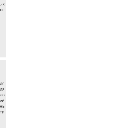
ых
ое
ля
ия
го
тей
нь
сти