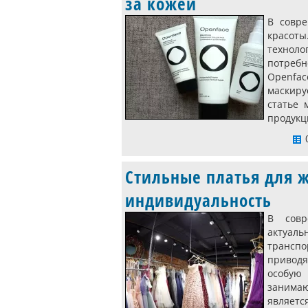
за кожей
В совр
красоты
технол
потребн
Openfac
маскиру
статье 
продукц
0
Стильные платья для 
индивидуальность
В совр
актуаль
транспо
приводя
особую
занима
являетс