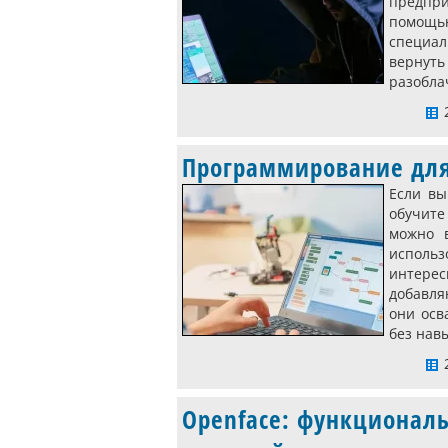
предпри
помощь
специал
вернут
разобла
2
Программирование для
Если вы
обучите
можно 
использ
интере
добавля
они осв
без нав
2
Openface: функциональ