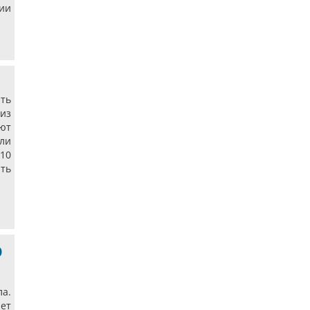
ии
ать
из
ют
али
 10
ать
о
а.
ет