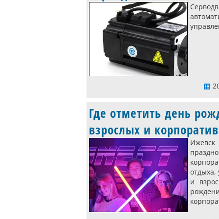
Серво
автомат
управле
20
Где отметить день рож
взрослых и корпоратив
Ижевск
праздн
корпора
отдыха,
и взрос
рождени
корпора