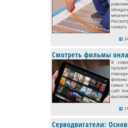
равноме
обладат
механи
Рассмот
назвать
24
Смотреть фильмы онлай
В совр
просмо
повседн
фильмы 
самых п
сайт Ки
высоком
21
Серводвигатели: Осно