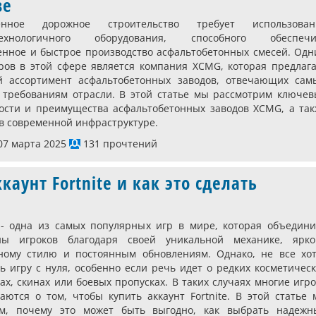
ве
енное дорожное строительство требует использован
технологичного оборудования, способного обеспечи
енное и быстрое производство асфальтобетонных смесей. Од
ров в этой сфере является компания XCMG, которая предлаг
й ассортимент асфальтобетонных заводов, отвечающих сам
 требованиям отрасли. В этой статье мы рассмотрим ключев
ости и преимущества асфальтобетонных заводов XCMG, а так
 в современной инфраструктуре.
7 марта 2025
131 прочтений
каунт Fortnite и как это сделать
e - одна из самых популярных игр в мире, которая объедин
ны игроков благодаря своей уникальной механике, ярко
ному стилю и постоянным обновлениям. Однако, не все хот
ь игру с нуля, особенно если речь идет о редких косметичес
ах, скинах или боевых пропусках. В таких случаях многие игр
аются о том, чтобы купить аккаунт Fortnite. В этой статье
ем, почему это может быть выгодно, как выбрать надежн