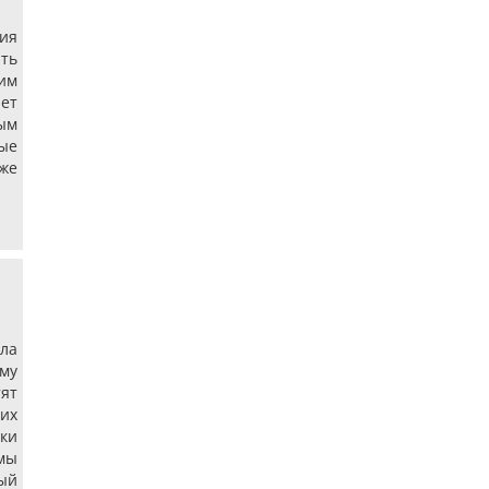
ия
ть
ним
ает
ым
ые
же
ила
му
ят
ких
оки
 мы
ый