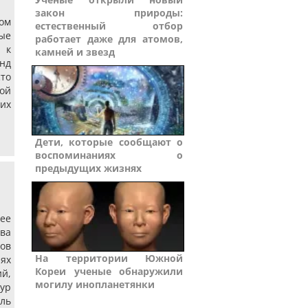
закон природы:
ом
естественный отбор
ые
работает даже для атомов,
 к
камней и звезд
нд
сто
ой
их
Дети, которые сообщают о
воспоминаниях о
предыдущих жизнях
ее
тва
ов
На территории Южной
ях
Кореи ученые обнаружили
й,
могилу инопланетянки
ур
оль