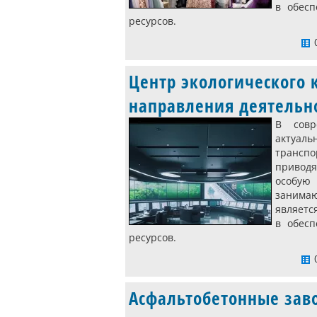
в обесп
ресурсов.
0
Центр экологического 
направления деятельн
В совр
актуаль
транспо
приводя
особую
занима
являетс
в обесп
ресурсов.
0
Асфальтобетонные зав