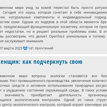
еменном мире уход за кожей перестал быть просто ритуал
. Сегодня это наука, которая сочетает в себе инновационн
огии, натуральные компоненты и индивидуальный подход
остям кожи. Одним из лидеров в этой области является бре
e, предлагающий функциональную косметику, которая не про
ет недостатки, но и решает реальные проблемы кожи. В эт
мы рассмотрим, что делает Openface уникальным и почему 
ия заслуживает внимания.
7 марта 2025
141 прочтений
женщин: как подчеркнуть свою
еменном мире вопросы экологии становятся все бол
ными. Рост промышленного производства, увеличение количес
ртных средств и активное использование природных ресурс
т к ухудшению состояния окружающей среды. В таких услови
 значимость приобретает деятельность организаци
ющихся экологическим контролем. Одной из таких структ
я центр экологического контроля, который играет ключевую р